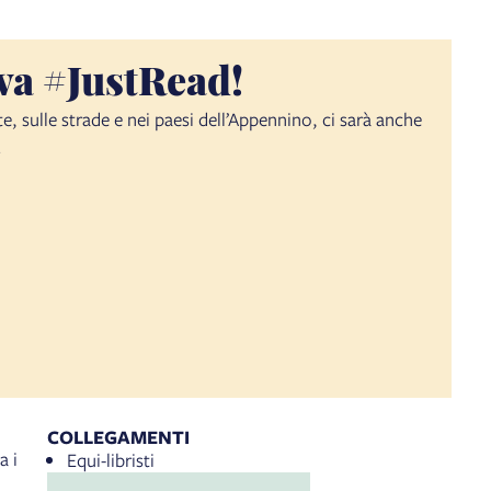
va #JustRead!
e, sulle strade e nei paesi dell’Appennino, ci sarà anche
!
COLLEGAMENTI
a i
Equi-libristi