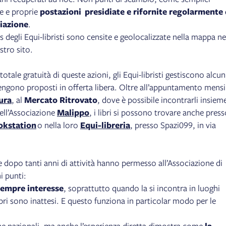
e e proprie
postazioni presidiate e rifornite regolarmente 
ciazione
.
 degli Equi-libristi sono censite e geolocalizzate nella mappa ne
stro sito.
 totale gratuità di queste azioni, gli Equi-libristi gestiscono alcun
i vengono proposti in offerta libera. Oltre all’appuntamento mensi
ura
, al
Mercato Ritrovato
, dove è possibile incontrarli insiem
ell’Associazione
Malippo
, i libri si possono trovare anche press
kstation
o nella loro
Equi-libreria
, presso Spazi099, in via
e dopo tanti anni di attività hanno permesso all’Associazione di
i punti:
sempre interesse
, soprattutto quando la si incontra in luoghi
bri sono inattesi. E questo funziona in particolar modo per le
che nazionali, ma anche l’esperienza diretta dimostra come
la