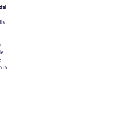
dai
lla
i
le
e
o la