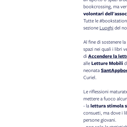
bookcrossing, ma ver
volontari dell'asso
Tutte le #bookstations
sezione
Luoghi
del no
Al fine di sostenere la
spazi nei quali i libr
di
Accendere la lett
alle
Letture Mobili
d
neonata
SantAppboo
Curiel.
Le riflessioni maturat
mettere a fuoco alcun
- la
lettura stimola 
consueti, ma dove i li
persone giovani.
- non solo le statisti