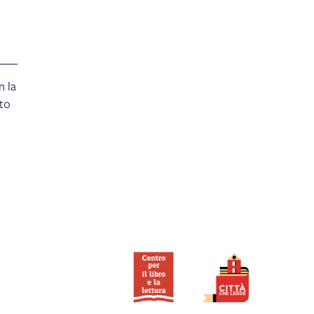
n la
ito