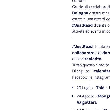
culture.
Grazie alla collaboraz
Bologna
è stato mess
estate e una rete di c
#JustRead
diventa co
attività ed eventi in 
#JustRead
, la Libre
collaborare
e di
don
della
circolarità
.
Tutto questo e molto 
Di seguito il
calendar
Facebook
e
Instagra
23 Luglio -
Tolè
- d
24 Agosto -
Mong
Valgattara