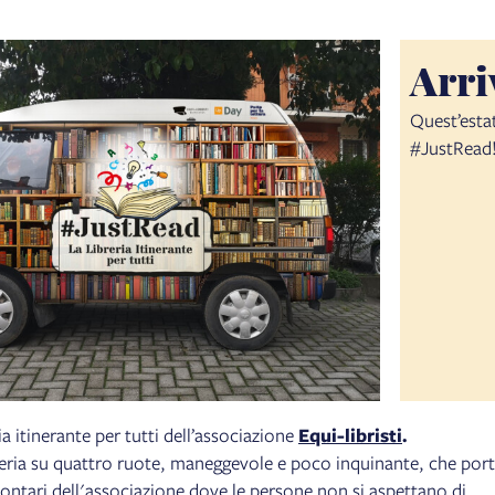
Arri
Quest’estat
#JustRead
ria itinerante per tutti dell’associazione
Equi-libristi
.
reria su quattro ruote, maneggevole e poco inquinante, che port
olontari dell'associazione dove le persone non si aspettano di