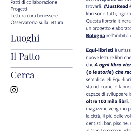
Patti di collaborazione
trovarli.
#JustRead
è
Progetti
libri sono tutti, rigo
Lettura cura benessere
Questa libreria itiner
Osservatorio sulla lettura
un progetto elaborat
Luoghi
Bologna
nell’ambito 
Equi-libristi
è un’ass
Il Patto
nuove letture libri ch
che
A ogni libro vie
Cerca
(o le storie) che ra
semplice: gli Equi-libr
sta nel come lo fanno
capace di sviluppare id
oltre 100 mila libri
.
magazzini, vengono po
la città, il più delle 
dentisti, bar, piscine,
all'aperto o spazi ur