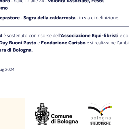
noro
- dalle 12 alle 24 -
Volontà Associate, Festa
ismo
epastore
-
Sagra della caldarrosta
- in via di definizione.
d
è sostenuto con risorse dell’
Associazione Equi-libristi
e co
Day Buoni Pasto
e
Fondazione Carisbo
e si realizza nell’amb
tura di Bologna.
 lug 2024