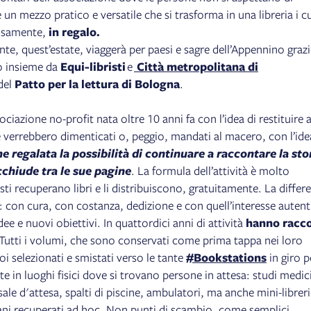
 un mezzo pratico e versatile che si trasforma in una libreria i c
rosamente,
in regalo.
ante, quest’estate, viaggerà per paesi e sagre dell’Appennino grazi
o insieme da
Equi-libristi
e
Città metropolitana di
del
Patto per la lettura di Bologna
.
ociazione no-profit nata oltre 10 anni fa con l’idea di restituire 
e verrebbero dimenticati o, peggio, mandati al macero, con l’ide
ne regalata la possibilità di continuare a raccontare la sto
cchiude tra le sue pagine
. La formula dell’attività è molto
isti recuperano libri e li distribuiscono, gratuitamente. La differ
: con cura, con costanza, dedizione e con quell’interesse autent
ee e nuovi obiettivi. In quattordici anni di attività
hanno racco
 Tutti i volumi, che sono conservati come prima tappa nei loro
i selezionati e smistati verso le tante
#Bookstations
in giro p
volte in luoghi fisici dove si trovano persone in attesa: studi medic
 sale d'attesa, spalti di piscine, ambulatori, ma anche mini-librer
bani recuperati ad hoc. Non punti di scambio, come semplici