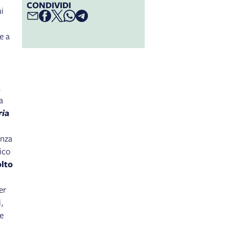
CONDIVIDI
ui
e a
a
a
ria
enza
ico
lto
er
i,
ie