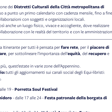
ione dei
Distretti Culturali della Città metropolitana di
o a punto un primo calendario con cadenza mensile, fino a fin
ollaborazioni con soggetti e organizzazioni locali.
sì anche un luogo fisico, vivace e accogliente, dove realizzare
collaborazione con le realtà del territorio e con le amministrazion
ria Itinerante per tutti è pensata per
fare rete
, per il
piacere di
are
, per sottolineare l’importanza dell’
equità
, del
recupero
e
più, quest’estate in varie zone dell’Appennino.
io:
tutti gli aggiornamenti sui canali social degli Equi-libristi:
m
.
alle 19 -
Porretta Soul Festival
hidoro
- dalle 17 alle 24 -
Festa patronale della borgata di