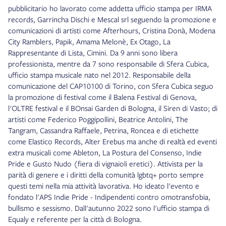
pubblicitario ho lavorato come addetta ufficio stampa per IRMA
records, Garrincha Dischi e Mescal srl seguendo la promozione e
comunicazioni di artisti come Afterhours, Cristina Donà, Modena
City Ramblers, Papik, Amama Melonè, Ex Otago, La
Rappresentante di Lista, Cimini. Da 9 anni sono libera
professionista, mentre da 7 sono responsabile di Sfera Cubica,
ufficio stampa musicale nato nel 2012. Responsabile della
comunicazione del CAP10100 di Torino, con Sfera Cubica seguo
la promozione di festival come il Balena Festival di Genova,
l'OLTRE festival e il BOnsai Garden di Bologna, il Siren di Vasto; di
artisti come Federico Poggipollini, Beatrice Antolini, The
Tangram, Cassandra Raffaele, Petrina, Roncea e di etichette
come Elastico Records, Alter Erebus ma anche di realtà ed eventi
extra musicali come Ableton, La Postura del Consenso, Indie
Pride e Gusto Nudo (fiera di vignaioli eretici). Attivista per la
parità di genere e i diritti della comunità lgbtq+ porto sempre
questi temi nella mia attività lavorativa. Ho ideato l'evento e
fondato l'APS Indie Pride - Indipendenti contro omotransfobia,
bullismo e sessismo. Dall'autunno 2022 sono l'ufficio stampa di
Equaly e referente per la città di Bologna.