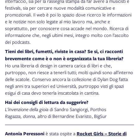
interfaccio, sia per la rassegna stampa da far avere a musicisti e
festivals, sia per cercare nuove modalità comunicative e
promozionali. Il web è poi lo spazio dove ricerco le informazioni
e le notizie non solo legate al mio lavoro ma, anche e
soprattutto, per conoscere cosa accade nel mondo. Ricerca di
informazione che, negli ultimi mesi, integro molto con l’ascolto
dei podcasts.
Tieni dei libri, fumetti, riviste in casa? Se si, ci racconti
brevemente come è o non è organizzata la tua libreria?
Ho una libreria di design in camera carica di libri e che,
purtroppo, non riesce a tenerli tutti; molti quindi sono all’interno
delle scatole. Conservo ancora la collezione di Dylan Dog fatta
negli anni tra superiori ed Università, purtroppo visti gli spazi
esigui di casa devo tenerla inscatolata in cantina.
Hai dei consigli di lettura da suggerire?
L’invenzione della gioia
di Sandro Sangiorgi, Porthos
Ragazza, donna, altro
di Bernardine Evaristo, BigSur
Antonia Peressoni
è stata
ospite a
Rocket Girls – Storie di