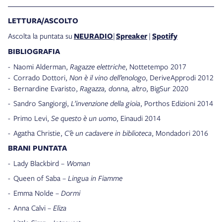
LETTURA/ASCOLTO
Ascolta la puntata su
NEURADIO
|
Spreaker
|
Spotify
BIBLIOGRAFIA
- Naomi Alderman,
Ragazze elettriche
, Nottetempo 2017
- Corrado Dottori,
Non è il vino dell’enologo
, DeriveApprodi 2012
- Bernardine Evaristo,
Ragazza, donna, altro
, BigSur 2020
- Sandro Sangiorgi,
L’invenzione della gioia
, Porthos Edizioni 2014
- Primo Levi,
Se questo è un uomo
, Einaudi 2014
- Agatha Christie,
C’è un cadavere in biblioteca
, Mondadori 2016
BRANI PUNTATA
- Lady Blackbird –
Woman
- Queen of Saba –
Lingua in Fiamme
- Emma Nolde –
Dormi
- Anna Calvi –
Eliza