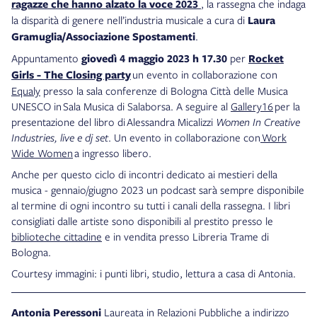
ragazze che hanno alzato la voce 2023
, la rassegna che indaga
la disparità di genere nell’industria musicale a cura di
Laura
Gramuglia/Associazione Spostamenti
.
Appuntamento
giovedì 4 maggio 2023 h 17.30
per
Rocket
Girls - The Closing party
un evento in collaborazione con
Equaly
presso la sala conferenze di Bologna Città delle Musica
UNESCO in Sala Musica di Salaborsa. A seguire al
Gallery16
per la
presentazione del libro di Alessandra Micalizzi
Women In Creative
Industries, live e dj set
. Un evento in collaborazione con
Work
Wide Women
a ingresso libero.
Anche per questo ciclo di incontri dedicato ai mestieri della
musica - gennaio/giugno 2023 un podcast sarà sempre disponibile
al termine di ogni incontro su tutti i canali della rassegna. I libri
consigliati dalle artiste sono disponibili al prestito presso le
biblioteche cittadine
e in vendita presso Libreria Trame di
Bologna.
Courtesy immagini: i punti libri, studio, lettura a casa di Antonia.
Antonia Peressoni
Laureata in Relazioni Pubbliche a indirizzo