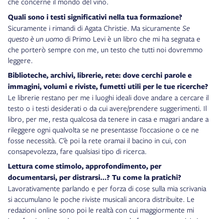
che concerne il mondo del vino.
Quali sono i testi significativi nella tua formazione?
Sicuramente i rimandi di Agata Christie. Ma sicuramente
Se
questo è un uomo
di Primo Levi è un libro che mi ha segnata e
che porterò sempre con me, un testo che tutti noi dovremmo
leggere.
Biblioteche, archivi, librerie, rete: dove cerchi parole e
immagini, volumi e riviste, fumetti utili per le tue ricerche?
Le librerie restano per me i luoghi ideali dove andare a cercare il
testo o i testi desiderati o da cui avere/prendere suggerimenti. Il
libro, per me, resta qualcosa da tenere in casa e magari andare a
rileggere ogni qualvolta se ne presentasse l’occasione o ce ne
fosse necessità. C’è poi la rete oramai il bacino in cui, con
consapevolezza, fare qualsiasi tipo di ricerca.
Lettura come stimolo, approfondimento, per
documentarsi, per distrarsi…? Tu come la pratichi?
Lavorativamente parlando e per forza di cose sulla mia scrivania
si accumulano le poche riviste musicali ancora distribuite. Le
redazioni online sono poi le realtà con cui maggiormente mi