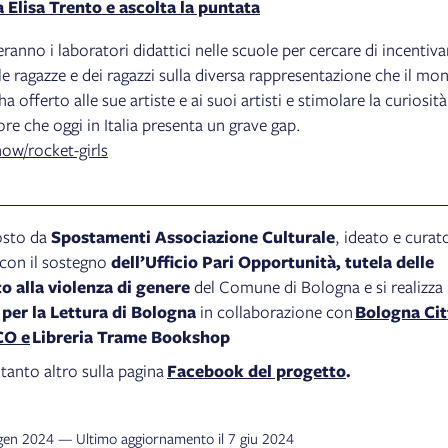
 a Elisa Trento e ascolta la puntata
eranno i laboratori didattici nelle scuole per cercare di incentiva
e ragazze e dei ragazzi sulla diversa rappresentazione che il mo
a offerto alle sue artiste e ai suoi artisti e stimolare la curiosità
ore che oggi in Italia presenta un grave gap.
ow/rocket-girls
osto da
Spostamenti Associazione Culturale
, ideato e curat
con il sostegno
dell’Ufficio Pari Opportunità,
tutela delle
o alla violenza di genere
del Comune di Bologna e si realizza
per la Lettura di Bologna
in collaborazione
con
Bologna Cit
CO e
Libreria Trame Bookshop
tanto altro sulla pagina
Facebook del progetto
.
 gen 2024 — Ultimo aggiornamento il 7 giu 2024