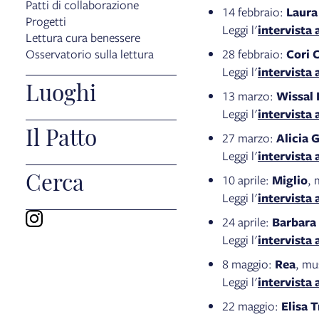
Patti di collaborazione
14 febbraio:
Laura
Progetti
Leggi l'
intervista 
Lettura cura benessere
28 febbraio:
Cori C
Osservatorio sulla lettura
Leggi l'
intervista 
Luoghi
13 marzo:
Wissal
Leggi l'
intervista 
Il Patto
27 marzo:
Alicia G
Leggi l'
intervista 
Cerca
10 aprile:
Miglio
, 
Leggi l'
intervista 
24 aprile:
Barbara 
Leggi l'
intervista 
8 maggio:
Rea
, mu
Leggi l'
intervista 
22 maggio:
Elisa 