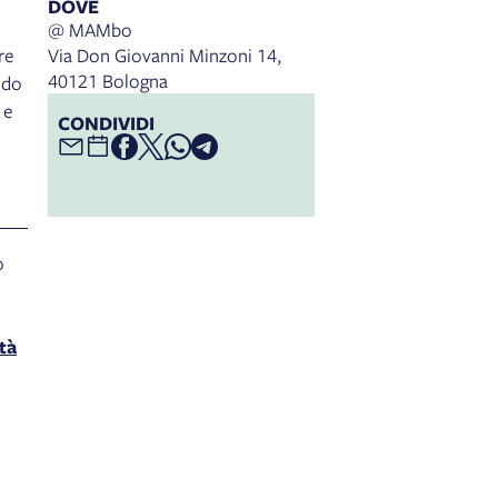
DOVE
@ MAMbo
re
Via Don Giovanni Minzoni 14,
40121 Bologna
ndo
 e
CONDIVIDI
o
tà