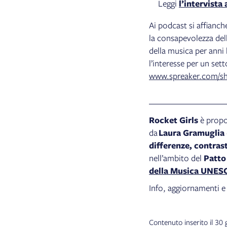
Leggi
l’intervista
Ai podcast si affianch
la consapevolezza dell
della musica per anni h
l’interesse per un sett
www.spreaker.com/sh
Rocket Girls
è prop
da
Laura Gramuglia
differenze, contrast
nell’ambito del
Patto 
della Musica UNES
Info, aggiornamenti e 
Contenuto inserito il 30