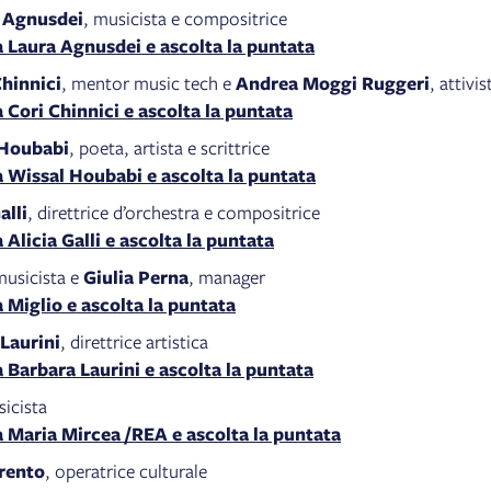
 Agnusdei
, musicista e compositrice
a Laura Agnusdei e ascolta la puntata
hinnici
,
mentor music tech e
Andrea Moggi Ruggeri
,
attivis
a Cori Chinnici e ascolta la puntata
 Houbabi
, poeta, artista e scrittrice
a Wissal Houbabi e ascolta la puntata
alli
, direttrice d’orchestra e compositrice
a Alicia Galli e ascolta la puntata
musicista e
Giulia Perna
, manager
a Miglio e ascolta la puntata
Laurini
, direttrice artistica
a Barbara Laurini e ascolta la puntata
sicista
a Maria Mircea /REA e ascolta la puntata
Trento
, operatrice culturale