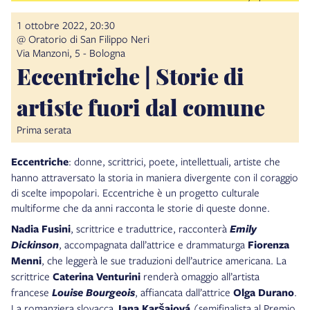
1 ottobre 2022, 20:30
@ Oratorio di San Filippo Neri
Via Manzoni, 5 - Bologna
Eccentriche | Storie di
artiste fuori dal comune
Prima serata
Eccentriche
: donne, scrittrici, poete, intellettuali, artiste che
hanno attraversato la storia in maniera divergente con il coraggio
di scelte impopolari. Eccentriche è un progetto culturale
multiforme che da anni racconta le storie di queste donne.
Nadia Fusini
, scrittrice e traduttrice, racconterà
Emily
Dickinson
, accompagnata dall’attrice e drammaturga
Fiorenza
Menni
, che leggerà le sue traduzioni dell’autrice americana. La
scrittrice
Caterina Venturini
renderà omaggio all’artista
francese
Louise Bourgeois
, affiancata dall’attrice
Olga Durano
.
La romanziera slovacca
Jana Karšaiová
(semifinalista al Premio