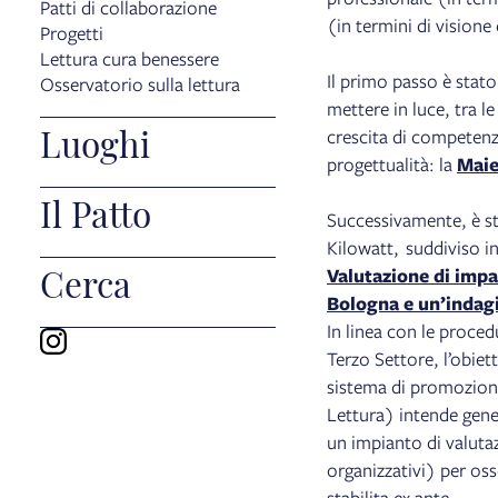
Patti di collaborazione
(in termini di visione
Progetti
Lettura cura benessere
Il primo passo è stat
Osservatorio sulla lettura
mettere in luce, tra l
Luoghi
crescita di competenz
progettualità: la
Maie
Il Patto
Successivamente, è s
Kilowatt, suddiviso i
Cerca
Valutazione di impat
Bologna e un’indagi
In linea con le proced
Terzo Settore, l’obiet
sistema di promozione 
Lettura) intende gener
un impianto di valutaz
organizzativi) per os
stabilita ex ante.