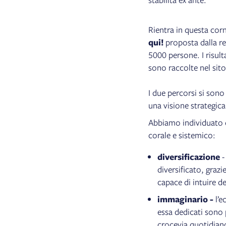
Rientra in questa corn
qui!
proposta dalla re
5000 persone. I risulta
sono raccolte nel sit
I due percorsi si sono
una visione strategica
Abbiamo individuato
corale e sistemico:
diversificazione
-
diversificato, grazi
capace di intuire de
immaginario -
l’e
essa dedicati sono 
crocevia quotidian