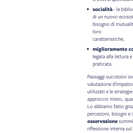
socialità
- le bibli
di un nuovo ecosist
bisogno di mutualit
loro
caratteristiche;
miglioramento c
legata alla lettura
praticata.
Passaggi successivi son
valutazione d’impatto,
utilizzati e le strate
approccio misto, quan
Lo abbiamo fatto graz
percezioni, bisogni e 
osservazione
sommini
riflessione interna s