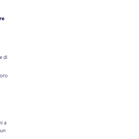
re
e di
voro
hi a
 un