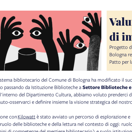
Valu
di i
Progetto d
Bologna re
Patto per l
istema bibliotecario del Comune di Bologna ha modificato il su
o passando da Istituzione Biblioteche a
Settore Biblioteche e
l'interno del Dipartimento Cultura, abbiamo voluto prenderci d
auto-osservarci e definire insieme la visione strategica del nostr
zione con
Kilowatt
è stato avviato un percorso di esplorazione e
olo delle biblioteche e della lettura nel contesto di oggi: ruol
ini di competenze del mestiere bibliotecario) e ruolo istituzion