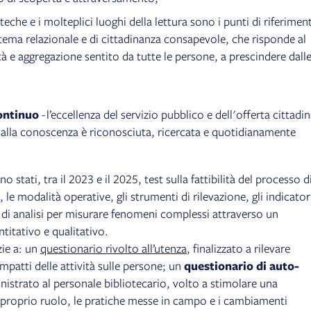
oteche e i molteplici luoghi della lettura sono i punti di riferimen
ema relazionale e di cittadinanza consapevole, che risponde al
à e aggregazione sentito da tutte le persone, a prescindere dall
ontinuo
- l’eccellenza del servizio pubblico e dell'offerta cittadi
 e alla conoscenza è riconosciuta, ricercata e quotidianamente
o stati, tra il 2023 e il 2025, test sulla fattibilità del processo d
 le modalità operative, gli strumenti di rilevazione, gli indicator
gie di analisi per misurare fenomeni complessi attraverso un
titativo e qualitativo.
ie a: un
questionario rivolto all’utenza
, finalizzato a rilevare
impatti delle attività sulle persone; un
questionario di auto-
strato al personale bibliotecario, volto a stimolare una
ul proprio ruolo, le pratiche messe in campo e i cambiamenti