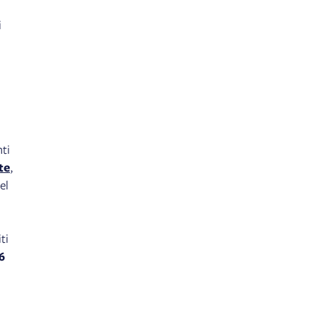
i
nti
te
,
el
ti
6