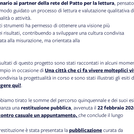
nario ai partner della rete del Patto per la lettura
, pensato
odo guidato un processo di lettura e valutazione qualitativa d
lità o attività.
sti strumenti ha permesso di ottenere una visione più
i risultati, contribuendo a sviluppare una cultura condivisa
ata alla misurazione, ma orientata alla
risultati di questo progetto sono stati raccontati in alcuni mome
empio in occasione di
Una città che ci fa vivere molteplici vi
ondivisa la progettualità in corso e sono stati illustrati gli esiti d
gere qui!
.
iamo tirato le somme del percorso quinquennale e dei suoi esi
dinanza una
restituzione pubblica
, avvenuta il
22 febbraio 202
contro casuale un appuntamento,
che conclude il lungo
restituzione è stata presentata la
pubblicazione
curata da