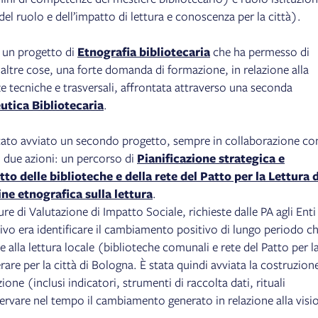
 del ruolo e dell’impatto di lettura e conoscenza per la città).
o un progetto di
Etnografia bibliotecaria
che ha permesso di
e altre cose, una forte domanda di formazione, in relazione alla
e tecniche e trasversali, affrontata attraverso una seconda
utica Bibliotecaria
.
tato avviato un secondo progetto, sempre in collaborazione co
n due azioni: un percorso di
Pianificazione strategica e
to delle biblioteche e della rete del Patto per la Lettura d
ne etnografica sulla lettura
.
ure di Valutazione di Impatto Sociale, richieste dalle PA agli Enti
tivo era identificare il cambiamento positivo di lungo periodo ch
alla lettura locale (biblioteche comunali e rete del Patto per l
are per la città di Bologna. È stata quindi avviata la costruzione
ione (inclusi indicatori, strumenti di raccolta dati, rituali
servare nel tempo il cambiamento generato in relazione alla visi