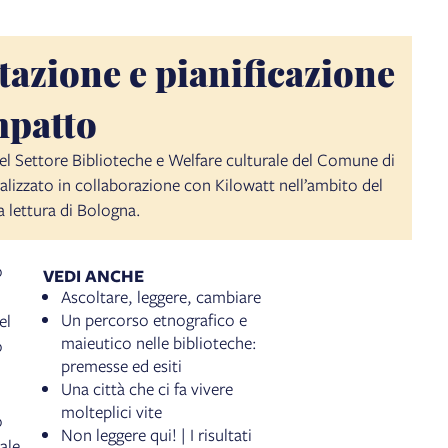
tazione e pianificazione
mpatto
el Settore Biblioteche e Welfare culturale del Comune di
alizzato in collaborazione con Kilowatt nell’ambito del
a lettura di Bologna.
o
VEDI ANCHE
Ascoltare, leggere, cambiare
Un percorso etnografico e
el
maieutico nelle biblioteche:
o
premesse ed esiti
Una città che ci fa vivere
molteplici vite
o
Non leggere qui! | I risultati
ale