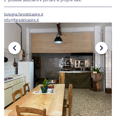
bologna.faredelcapire.it
info@faredelcapire.it