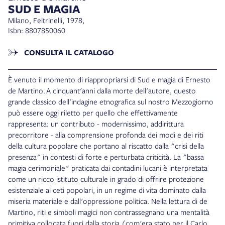
SUD E MAGIA
Milano, Feltrinelli, 1978,
Isbn: 8807850060
CONSULTA IL CATALOGO
È venuto il momento di riappropriarsi di Sud e magia di Ernesto
de Martino.
A cinquant'anni dalla morte dell'autore, questo
grande classico dell'indagine etnografica sul nostro Mezzogiorno
può essere oggi riletto per quello che effettivamente
rappresenta: un contributo - modernissimo, addirittura
precorritore - alla comprensione profonda dei modi e dei riti
della cultura popolare che portano al riscatto dalla "crisi della
presenza" in contesti di forte e perturbata criticità. La "bassa
magia cerimoniale" praticata dai contadini lucani è interpretata
come un ricco istituto culturale in grado di offrire protezione
esistenziale ai ceti popolari, in un regime di vita dominato dalla
miseria materiale e dall'oppressione politica. Nella lettura di de
Martino, riti e simboli magici non contrassegnano una mentalità
primitiva collocata fuori dalla storia (com'era stato per il Carlo