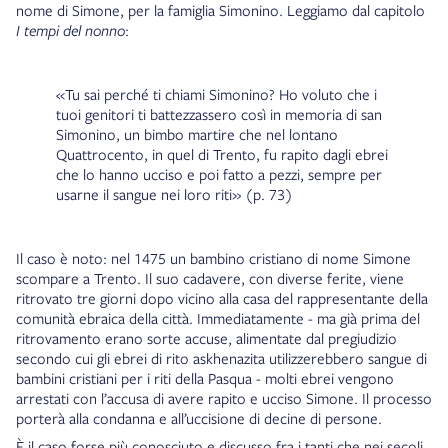
nome di Simone, per la famiglia Simonino. Leggiamo dal capitolo
I tempi del nonno
:
«Tu sai perché ti chiami Simonino? Ho voluto che i
tuoi genitori ti battezzassero così in memoria di san
Simonino, un bimbo martire che nel lontano
Quattrocento, in quel di Trento, fu rapito dagli ebrei
che lo hanno ucciso e poi fatto a pezzi, sempre per
usarne il sangue nei loro riti» (p. 73)
Il caso è noto: nel 1475 un bambino cristiano di nome Simone
scompare a Trento. Il suo cadavere, con diverse ferite, viene
ritrovato tre giorni dopo vicino alla casa del rappresentante della
comunità ebraica della città. Immediatamente - ma già prima del
ritrovamento erano sorte accuse, alimentate dal pregiudizio
secondo cui gli ebrei di rito askhenazita utilizzerebbero sangue di
bambini cristiani per i riti della Pasqua - molti ebrei vengono
arrestati con l’accusa di avere rapito e ucciso Simone. Il processo
porterà alla condanna e all’uccisione di decine di persone.
È il caso forse più conosciuto e discusso fra i tanti che nei secoli