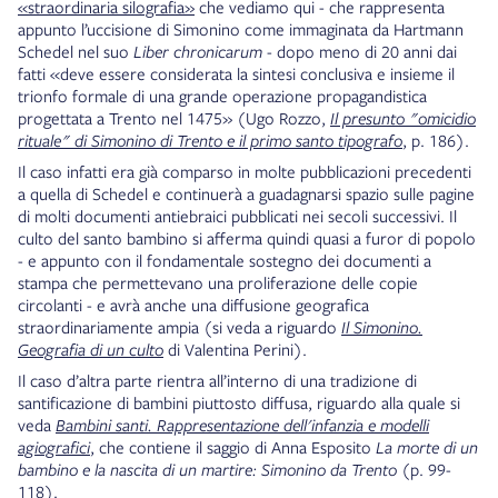
«straordinaria silografia»
che vediamo qui - che rappresenta
appunto l’uccisione di Simonino come immaginata da Hartmann
Schedel nel suo
Liber chronicarum
- dopo meno di 20 anni dai
fatti «deve essere considerata la sintesi conclusiva e insieme il
trionfo formale di una grande operazione propagandistica
progettata a Trento nel 1475» (Ugo Rozzo,
Il presunto "omicidio
rituale" di Simonino di Trento e il primo santo tipografo
, p. 186).
Il caso infatti era già comparso in molte pubblicazioni precedenti
a quella di Schedel e continuerà a guadagnarsi spazio sulle pagine
di molti documenti antiebraici pubblicati nei secoli successivi. Il
culto del santo bambino si afferma quindi quasi a furor di popolo
- e appunto con il fondamentale sostegno dei documenti a
stampa che permettevano una proliferazione delle copie
circolanti - e avrà anche una diffusione geografica
straordinariamente ampia (si veda a riguardo
Il Simonino.
Geografia di un culto
di Valentina Perini).
Il caso d’altra parte rientra all’interno di una tradizione di
santificazione di bambini piuttosto diffusa, riguardo alla quale si
veda
Bambini santi. Rappresentazione dell'infanzia e modelli
agiografici
, che contiene il saggio di Anna Esposito
La morte di un
bambino e la nascita di un martire: Simonino da Trento
(p. 99-
118).