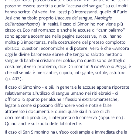
possono essere ascritti a quella “accusa del sangue” su cui molti
hanno scritto (si veda, fra i testi più interessanti, quello di Furio
Jesi che ha titolo proprio
L’accusa del sangue. Mitologie
dell’antisemitismo
). In realtà il caso di Simonino non viene più
citato da Eco nel romanzo e anche le accuse di “cannibalismo”
sono appena accennate nelle pagine successive, in cui hanno
molta più importanza, nella costruzione del preteso complotto
ebraico, questioni economiche e di potere. Vero è che «Ancora
oggi le divine baronesse ebree che tengono salotto mettono
sangue di bambini cristiani nei dolci», ma questi sono dettagli di
costume, il vero problema, dice Drumont in
Il cimitero di Praga
, è
che «Il semita è mercantile, cupido, intrigante, sottile, astuto»
(p. 403).
Il caso di Simonino - e più in generale le accuse appena riportate
relativamente all’utilizzo di sangue umano nei riti ebraici - ci
offrono lo spunto per alcune riflessioni extraromanzesche,
legate a come si possano diffondere voci e notizie false
attraverso i documenti. E quindi quale sia il ruolo di chi i
documenti li produce, li interpreta o li conserva (oppure no).
Quindi anche sul ruolo delle biblioteche.
Il caso di San Simonino ha un’eco così ampia e immediata che la