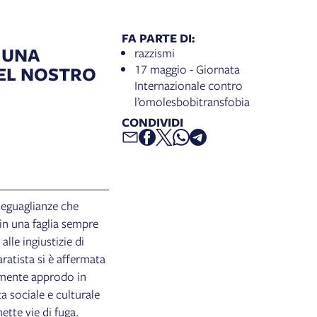
FA PARTE DI:
 UNA
razzismi
17 maggio - Giornata
NEL NOSTRO
Internazionale contro
l’omolesbobitransfobia
CONDIVIDI
seguaglianze che
 in una faglia sempre
lle ingiustizie di
atista si è affermata
samente approdo in
a sociale e culturale
tte vie di fuga.