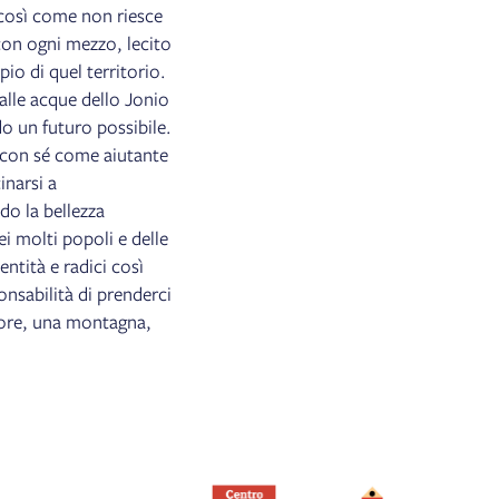
, così come non riesce
con ogni mezzo, lecito
io di quel territorio.
dalle acque dello Jonio
do un futuro possibile.
 con sé come aiutante
inarsi a
do la bellezza
i molti popoli e delle
entità e radici così
ponsabilità di prenderci
more, una montagna,