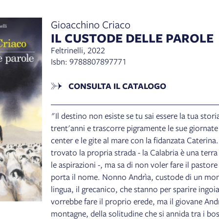
Gioacchino Criaco
IL CUSTODE DELLE PAROLE
Feltrinelli, 2022
Isbn: 9788807897771
CONSULTA IL CATALOGO
"Il destino non esiste se tu sai essere la tua stor
trent'anni e trascorre pigramente le sue giornate t
center e le gite al mare con la fidanzata Caterin
trovato la propria strada - la Calabria è una terra
le aspirazioni -, ma sa di non voler fare il pastor
porta il nome. Nonno Andrìa, custode di un mon
lingua, il grecanico, che stanno per sparire ingoi
vorrebbe fare il proprio erede, ma il giovane Andr
montagne, della solitudine che si annida tra i bos