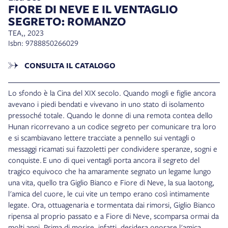
FIORE DI NEVE E IL VENTAGLIO
SEGRETO: ROMANZO
TEA,, 2023
Isbn: 9788850266029
CONSULTA IL CATALOGO
Lo sfondo è la Cina del XIX secolo. Quando mogli e figlie ancora
avevano i piedi bendati e vivevano in uno stato di isolamento
pressoché totale. Quando le donne di una remota contea dello
Hunan ricorrevano a un codice segreto per comunicare tra loro
e si scambiavano lettere tracciate a pennello sui ventagli o
messaggi ricamati sui fazzoletti per condividere speranze, sogni e
conquiste.
E uno di quei ventagli porta ancora il segreto del
tragico equivoco che ha amaramente segnato un legame lungo
una vita, quello tra Giglio Bianco e Fiore di Neve, la sua laotong,
l'amica del cuore, le cui vite un tempo erano così intimamente
legate. Ora, ottuagenaria e tormentata dai rimorsi, Giglio Bianco
ripensa al proprio passato e a Fiore di Neve, scomparsa ormai da
molti anni. Prima di morire, infatti, desidera onorare l'amica