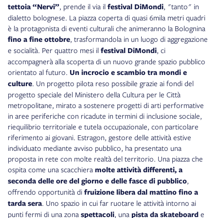
tettoia “Nervi”
, prende il via il
festival DiMondi
, "tanto" in
dialetto bolognese. La piazza coperta di quasi 6mila metri quadri
è la protagonista di eventi culturali che animeranno la Bolognina
fino a fine ottobre
, trasformandola in un luogo di aggregazione
e socialità. Per quattro mesi il
festival DiMondi
, ci
accompagnerà alla scoperta di un nuovo grande spazio pubblico
orientato al futuro.
Un incrocio e scambio tra mondi e
culture
. Un progetto pilota reso possibile grazie ai fondi del
progetto speciale del Ministero della Cultura per le Città
metropolitane, mirato a sostenere progetti di arti performative
in aree periferiche con ricadute in termini di inclusione sociale,
riequilibrio territoriale e tutela occupazionale, con particolare
riferimento ai giovani. Estragon, gestore delle attività estive
individuato mediante avviso pubblico, ha presentato una
proposta in rete con molte realtà del territorio. Una piazza che
ospita come una scacchiera
molte attività differenti, a
seconda delle ore del giorno e delle fasce di pubblico
,
offrendo opportunità di
fruizione libera dal mattino fino a
tarda sera
. Uno spazio in cui far ruotare le attività intorno ai
punti fermi di una zona
spettacoli
, una
pista da skateboard
e