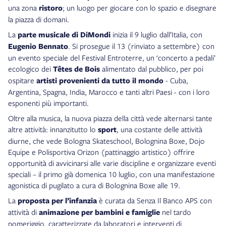
una zona
ristoro
; un luogo per giocare con lo spazio e disegnare
la piazza di domani.
La
parte musicale di DiMondi
inizia il 9 luglio dall’Italia, con
Eugenio Bennato
. Si prosegue il 13 (rinviato a settembre) con
un evento speciale del Festival Entroterre, un ‘concerto a pedali’
ecologico dei
Têtes de Bois
alimentato dal pubblico, per poi
ospitare
artisti provenienti da tutto il mondo
- Cuba,
Argentina, Spagna, India, Marocco e tanti altri Paesi - con i loro
esponenti più importanti.
Oltre alla musica, la nuova piazza della città vede alternarsi tante
altre attività: innanzitutto lo
sport
, una costante delle attività
diurne, che vede Bologna Skateschool, Bolognina Boxe, Dojo
Equipe e Polisportiva Orizon (pattinaggio artistico) offrire
opportunità di avvicinarsi alle varie discipline e organizzare eventi
speciali – il primo già domenica 10 luglio, con una manifestazione
agonistica di pugilato a cura di Bolognina Boxe alle 19.
La
proposta per l’infanzia
è curata da Senza Il Banco APS con
attività di
animazione per bambini e famiglie
nel tardo
pomeriggio, caratterizzate da laboratori e interventi di