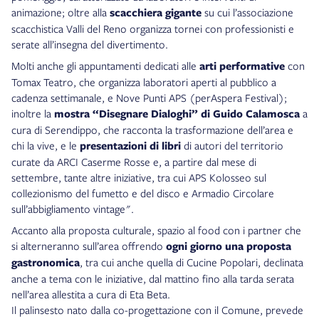
animazione; oltre alla
scacchiera gigante
su cui l’associazione
scacchistica Valli del Reno organizza tornei con professionisti e
serate all’insegna del divertimento.
Molti anche gli appuntamenti dedicati alle
arti performative
con
Tomax Teatro, che organizza laboratori aperti al pubblico a
cadenza settimanale, e Nove Punti APS (perAspera Festival);
inoltre la
mostra “Disegnare Dialoghi” di Guido Calamosca
a
cura di Serendippo, che racconta la trasformazione dell’area e
chi la vive, e le
presentazioni di libri
di autori del territorio
curate da ARCI Caserme Rosse e, a partire dal mese di
settembre, tante altre iniziative, tra cui APS Kolosseo sul
collezionismo del fumetto e del disco e Armadio Circolare
sull’abbigliamento vintage".
Accanto alla proposta culturale, spazio al food con i partner che
si alterneranno sull’area offrendo
ogni giorno una proposta
gastronomica
, tra cui anche quella di Cucine Popolari, declinata
anche a tema con le iniziative, dal mattino fino alla tarda serata
nell’area allestita a cura di Eta Beta.
Il palinsesto nato dalla co-progettazione con il Comune, prevede