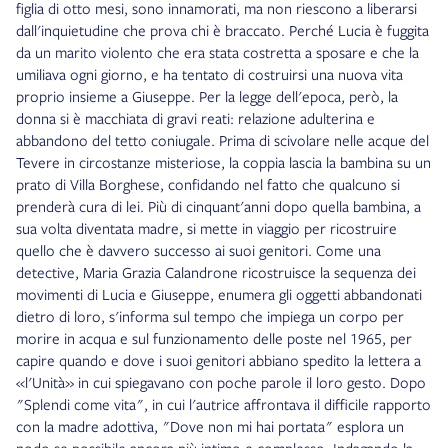
figlia di otto mesi, sono innamorati, ma non riescono a liberarsi
dall'inquietudine che prova chi è braccato. Perché Lucia è fuggita
da un marito violento che era stata costretta a sposare e che la
umiliava ogni giorno, e ha tentato di costruirsi una nuova vita
proprio insieme a Giuseppe. Per la legge dell'epoca, però, la
donna si è macchiata di gravi reati: relazione adulterina e
abbandono del tetto coniugale. Prima di scivolare nelle acque del
Tevere in circostanze misteriose, la coppia lascia la bambina su un
prato di Villa Borghese, confidando nel fatto che qualcuno si
prenderà cura di lei. Più di cinquant'anni dopo quella bambina, a
sua volta diventata madre, si mette in viaggio per ricostruire
quello che è davvero successo ai suoi genitori. Come una
detective, Maria Grazia Calandrone ricostruisce la sequenza dei
movimenti di Lucia e Giuseppe, enumera gli oggetti abbandonati
dietro di loro, s'informa sul tempo che impiega un corpo per
morire in acqua e sul funzionamento delle poste nel 1965, per
capire quando e dove i suoi genitori abbiano spedito la lettera a
«l'Unità» in cui spiegavano con poche parole il loro gesto. Dopo
"Splendi come vita", in cui l'autrice affrontava il difficile rapporto
con la madre adottiva, "Dove non mi hai portata" esplora un