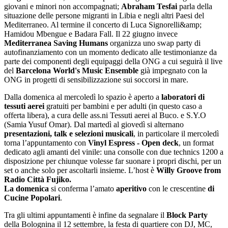
giovani e minori non accompagnati;
Abraham Tesfai
parla della
situazione delle persone migranti in Libia e negli altri Paesi del
Mediterraneo. Al termine il concerto di Luca Signorelli&amp;
Hamidou Mbengue e Badara Fall. Il 22 giugno invece
Mediterranea Saving Humans
organizza uno swap party di
autofinanziamento con un momento dedicato alle testimonianze da
parte dei componenti degli equipaggi della ONG a cui seguirà il live
del
Barcelona World's Music Ensemble
già impegnato con la
ONG in progetti di sensibilizzazione sui soccorsi in mare.
Dalla domenica al mercoledì lo spazio è aperto a
laboratori di
tessuti aerei
gratuiti per bambini e per adulti (in questo caso a
offerta libera), a cura delle ass.ni Tessuti aerei al Buco. e S.Y.O
(Samia Yusuf Omar). Dal martedì al giovedì si alternano
presentazioni, talk e selezioni musicali
, in particolare il mercoledì
torna l’appuntamento con
Vinyl Espress - Open deck
, un format
dedicato agli amanti del vinile: una consolle con due technics 1200 a
disposizione per chiunque volesse far suonare i propri dischi, per un
set o anche solo per ascoltarli insieme. L’host è
Willy Groove from
Radio Città Fujiko.
La domenica
si conferma l’amato
aperitivo
con le crescentine
di
Cucine Popolari
.
Tra gli ultimi appuntamenti è infine da segnalare il
Block Party
della Bolognina il 12 settembre, la festa di quartiere con DJ, MC,