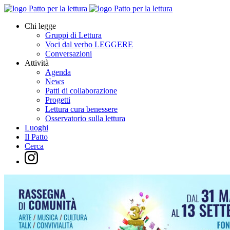
Chi legge
Gruppi di Lettura
Voci dal verbo LEGGERE
Conversazioni
Attività
Agenda
News
Patti di collaborazione
Progetti
Lettura cura benessere
Osservatorio sulla lettura
Luoghi
Il Patto
Cerca