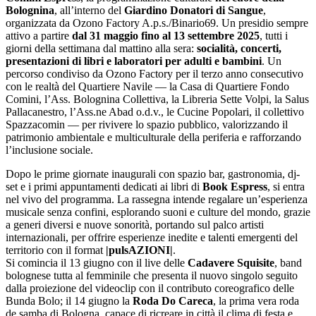
Bolognina
, all’interno del
Giardino Donatori di Sangue
,
organizzata da Ozono Factory A.p.s./Binario69. Un presidio sempre
attivo a partire
dal 31 maggio fino al 13 settembre 2025
, tutti i
giorni della settimana dal mattino alla sera:
socialità, concerti,
presentazioni di libri e laboratori per adulti e bambini
. Un
percorso condiviso da Ozono Factory per il terzo anno consecutivo
con le realtà del Quartiere Navile — la Casa di Quartiere Fondo
Comini, l’Ass. Bolognina Collettiva, la Libreria Sette Volpi, la Salus
Pallacanestro, l’Ass.ne Abad o.d.v., le Cucine Popolari, il collettivo
Spazzacomin — per rivivere lo spazio pubblico, valorizzando il
patrimonio ambientale e multiculturale della periferia e rafforzando
l’inclusione sociale.
Dopo le prime giornate inaugurali con spazio bar, gastronomia, dj-
set e i primi appuntamenti dedicati ai libri di
Book Espress
, si entra
nel vivo del programma. La rassegna intende regalare un’esperienza
musicale senza confini, esplorando suoni e culture del mondo, grazie
a generi diversi e nuove sonorità, portando sul palco artisti
internazionali, per offrire esperienze inedite e talenti emergenti del
territorio con il format
|pulsAZIONI|
.
Si comincia il 13 giugno con il live delle
Cadavere Squisite
, band
bolognese tutta al femminile che presenta il nuovo singolo seguito
dalla proiezione del videoclip con il contributo coreografico delle
Bunda Bolo; il 14 giugno la
Roda Do Careca
, la prima vera roda
de samba di Bologna, capace di ricreare in città il clima di festa e