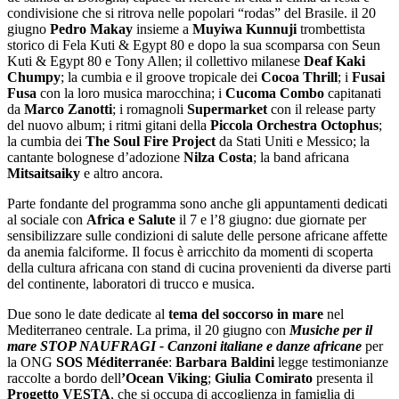
condivisione che si ritrova nelle popolari “rodas” del Brasile. il 20
giugno
Pedro Makay
insieme a
Muyiwa Kunnuji
trombettista
storico di Fela Kuti & Egypt 80 e dopo la sua scomparsa con Seun
Kuti & Egypt 80 e Tony Allen; il collettivo milanese
Deaf Kaki
Chumpy
; la cumbia e il groove tropicale dei
Cocoa Thrill
; i
Fusai
Fusa
con la loro musica marocchina; i
Cucoma Combo
capitanati
da
Marco Zanotti
; i romagnoli
Supermarket
con il release party
del nuovo album; i ritmi gitani della
Piccola Orchestra Octophus
;
la cumbia dei
The Soul Fire Project
da Stati Uniti e Messico; la
cantante bolognese d’adozione
Nilza Costa
; la band africana
Mitsaitsaiky
e altro ancora.
Parte fondante del programma sono anche gli appuntamenti dedicati
al sociale con
Africa e Salute
il 7 e l’8 giugno: due giornate per
sensibilizzare sulle condizioni di salute delle persone africane affette
da anemia falciforme. Il focus è arricchito da momenti di scoperta
della cultura africana con stand di cucina provenienti da diverse parti
del continente, laboratori di trucco e musica.
Due sono le date dedicate al
tema del soccorso in mare
nel
Mediterraneo centrale. La prima, il 20 giugno con
Musiche per il
mare STOP NAUFRAGI - Canzoni italiane e danze african
e
per
la ONG
SOS Méditerranée
:
Barbara Baldini
legge testimonianze
raccolte a bordo dell
’Ocean Viking
;
Giulia Comirato
presenta il
Progetto VESTA
, che si occupa di accoglienza in famiglia di