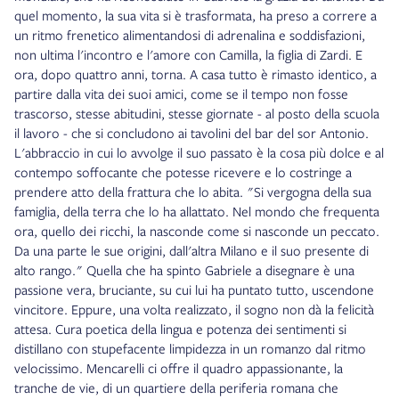
quel momento, la sua vita si è trasformata, ha preso a correre a
un ritmo frenetico alimentandosi di adrenalina e soddisfazioni,
non ultima l'incontro e l'amore con Camilla, la figlia di Zardi. E
ora, dopo quattro anni, torna. A casa tutto è rimasto identico, a
partire dalla vita dei suoi amici, come se il tempo non fosse
trascorso, stesse abitudini, stesse giornate - al posto della scuola
il lavoro - che si concludono ai tavolini del bar del sor Antonio.
L'abbraccio in cui lo avvolge il suo passato è la cosa più dolce e al
contempo soffocante che potesse ricevere e lo costringe a
prendere atto della frattura che lo abita. "Si vergogna della sua
famiglia, della terra che lo ha allattato. Nel mondo che frequenta
ora, quello dei ricchi, la nasconde come si nasconde un peccato.
Da una parte le sue origini, dall'altra Milano e il suo presente di
alto rango." Quella che ha spinto Gabriele a disegnare è una
passione vera, bruciante, su cui lui ha puntato tutto, uscendone
vincitore. Eppure, una volta realizzato, il sogno non dà la felicità
attesa. Cura poetica della lingua e potenza dei sentimenti si
distillano con stupefacente limpidezza in un romanzo dal ritmo
velocissimo. Mencarelli ci offre il quadro appassionante, la
tranche de vie, di un quartiere della periferia romana che