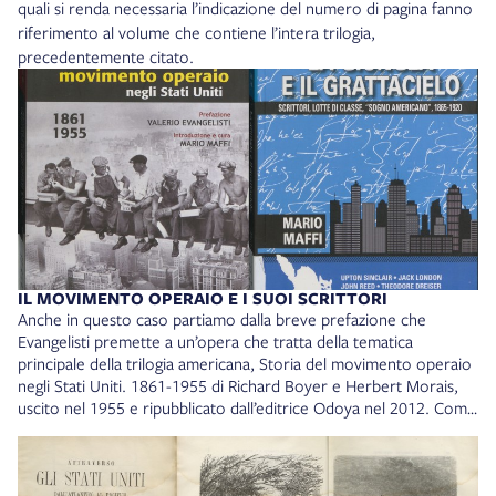
quali si renda necessaria l’indicazione del numero di pagina fanno
riferimento al volume che contiene l’intera trilogia,
precedentemente citato.
IL MOVIMENTO OPERAIO E I SUOI SCRITTORI
Anche in questo caso partiamo dalla breve prefazione che
Evangelisti premette a un’opera che tratta della tematica
principale della trilogia americana, Storia del movimento operaio
negli Stati Uniti. 1861-1955 di Richard Boyer e Herbert Morais,
uscito nel 1955 e ripubblicato dall’editrice Odoya nel 2012. Come
sempre in queste poche pagine, che hanno per titolo
L’antagonismo cancellato, Evangelisti va oltre l’opera che sta
introducendo, inserendola all’interno di un contesto più ampio. Il