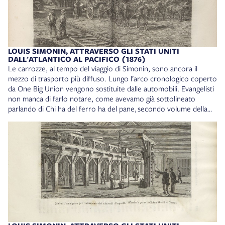
stesso della nascita di un sistema. Sono la ruggine che corrode il
metallo appena forgiato. Sono l’equivalente dei tarli per il legno.
Capisci cosa voglio dire?”» (p. 390). Louis Simonin, Attraverso
gli Stati Uniti dall’Atlantico al Pacifico, Milano, F.lli Treves, 1876.
Collocazione: 18* D. V. 17
LOUIS SIMONIN, ATTRAVERSO GLI STATI UNITI
DALL'ATLANTICO AL PACIFICO (1876)
Le carrozze, al tempo del viaggio di Simonin, sono ancora il
mezzo di trasporto più diffuso. Lungo l’arco cronologico coperto
da One Big Union vengono sostituite dalle automobili. Evangelisti
non manca di farlo notare, come avevamo già sottolineato
parlando di Chi ha del ferro ha del pane, secondo volume della
trilogia Il Sole dell’Avvenire, che affronta più o meno lo stesso
periodo storico e la stessa evoluzione dei mezzi di trasporto.
Louis Simonin, Attraverso gli Stati Uniti dall’Atlantico al Pacifico,
Milano, F.lli Treves, 1876. Collocazione: 18* D. V. 17