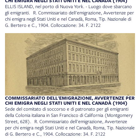
CHI EMIGRA NEGLI STATI UNITI E NEL CANADÀ (1904)
europeo per invaderci. Il papa ci manda le sue legioni, nella
ELLIS ISLAND, nel porto di Nuova York. - Luogo dove sbarcano
speranza che ci pieghiamo al Vaticano”» (p. 568). In questo
gli emigranti. R. Commissariato dell'emigrazione, Avvertenze per
opuscolo (consultabile integralmente online) il Commissariato
chi emigra negli Stati Uniti e nel Canadà, Roma, Tip. Nazionale di
Generale dell’Emigrazione, organismo nato nel 1901, offre agli
G. Bertero e C., 1904. Collocazione: 34. F. 2122
emigranti consigli, avvertenze e indicazioni che possano facilitare
il viaggio e l’arrivo nel nuovo paese. Nell’immagine sulla destra,
come recita la didascalia, l’Istituto Italiano di Beneficenza in
Nuova York, a cui gli emigranti italiani possono rivolgersi per
ottenere aiuto. R. Commissariato dell'emigrazione, Avvertenze
per chi emigra negli Stati Uniti e nel Canadà, Roma, Tip. Nazionale
di G. Bertero e C., 1904. Collocazione: 34. F. 2122
COMMISSARIATO DELL'EMIGRAZIONE, AVVERTENZE PER
CHI EMIGRA NEGLI STATI UNITI E NEL CANADÀ (1904)
Sede del comitato di soccorso e di patronato per gli emigranti
della Colonia italiana in San Francisco di California (Montgomery
Street, 628). R. Commissariato dell'emigrazione, Avvertenze
per chi emigra negli Stati Uniti e nel Canadà, Roma, Tip. Nazionale
di G. Bertero e C., 1904. Collocazione: 34. F. 2122