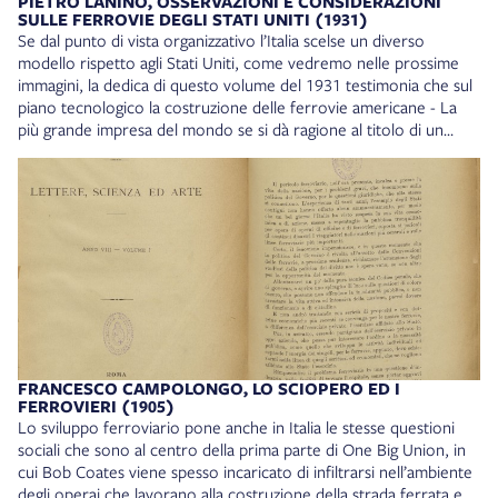
PIETRO LANINO, OSSERVAZIONI E CONSIDERAZIONI
SULLE FERROVIE DEGLI STATI UNITI (1931)
Se dal punto di vista organizzativo l’Italia scelse un diverso
modello rispetto agli Stati Uniti, come vedremo nelle prossime
immagini, la dedica di questo volume del 1931 testimonia che sul
piano tecnologico la costruzione delle ferrovie americane - La
più grande impresa del mondo se si dà ragione al titolo di un
volume di Stephen E. Ambrose - rimase a lungo un punto di
riferimento per gli ingegneri del nostro paese. Pietro Lanino,
Osservazioni e considerazioni sulle ferrovie degli Stati Uniti,
Roma, Collegio nazionale degli ingegneri ferroviari italiani, 1931.
Collocazione: 34. E. 484
FRANCESCO CAMPOLONGO, LO SCIOPERO ED I
FERROVIERI (1905)
Lo sviluppo ferroviario pone anche in Italia le stesse questioni
sociali che sono al centro della prima parte di One Big Union, in
cui Bob Coates viene spesso incaricato di infiltrarsi nell’ambiente
degli operai che lavorano alla costruzione della strada ferrata e