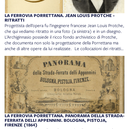
1864), a cura di Renzo Zagnoni e Andrea Ottanelli con la
consulenza fotografica di Aniceto Antilopi, Porretta Terme,
Gruppo di Studi Alta Valle del Reno, [Pistoia], Associazione
LA FERROVIA PORRETTANA. JEAN LOUIS PROTCHE -
Storia e Città Pistoia, 2009.
RITRATTI
Progettista dell’opera fu l’ingegnere francese Jean Louis Protche,
che qui vediamo ritratto in una foto (a sinistra) e in un disegno.
L’Archiginnasio possiede il ricco fondo archivistico di Protche,
che documenta non solo la progettazione della Porrettana ma
anche di altre opere da lui realizzate. Le collocazioni dei ritratti
sono: - a sinistra: GDS. Collezione dei Ritratti, cart. 47, fasc. 99,
n. 1 - a destra: GDS. Raccolta dei ritratti P, n. 104
LA FERROVIA PORRETTANA. PANORAMA DELLA STRADA-
FERRATA DELLI APPENNINI. BOLOGNA, PISTOJA,
FIRENZE (1864)