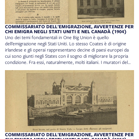
COMMISSARIATO DELL'EMIGRAZIONE, AVVERTENZE PER
CHI EMIGRA NEGLI STATI UNITI E NEL CANADÀ (1904)
Uno dei temi fondamentali in One Big Union è quello
dell’emigrazione negli Stati Uniti. Lo stesso Coates è di origine
irlandese e gli operai rappresentano decine di paesi europei da
cui sono giunti negli States con il sogno di migliorare la propria
condizione. Fra essi, naturalmente, molti italiani. I muratori del
nostro paese rischiano la vita ogni giorno per la costruzione dei
grandi palazzi di Chicago. Per Evangelisti è naturalmente anche un
modo per parlare, specularmente, degli immigrati oggi presenti
nel nostro paese, che subiscono le stesse discriminazioni razziste
che i nostri connazionali hanno dovuto affrontare per decine di
anni. Trasparente è per esempio, nelle parole di un tassista,
l’allusione a quella che oggi è una delle più diffuse fantasie
complottiste, che periodicamente torna di triste attualità, la
cosiddetta “sostituzione etnica”, spesso legata anche a un
contrasto religioso: «“Sapete qual è il vero problema, signori?
Troppi stranieri. Kansas City è invasa da forestieri di tutti i tipi,
COMMISSARIATO DELL'EMIGRAZIONE, AVVERTENZE PER
spesso di religione cattolica. Secondo me, esiste un progetto