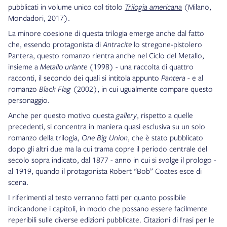
pubblicati in volume unico col titolo
Trilogia americana
(Milano,
Mondadori, 2017).
La minore coesione di questa trilogia emerge anche dal fatto
che, essendo protagonista di
Antracite
lo stregone-pistolero
Pantera, questo romanzo rientra anche nel Ciclo del Metallo,
insieme a
Metallo urlante
(1998) - una raccolta di quattro
racconti, il secondo dei quali si intitola appunto
Pantera
- e al
romanzo
Black Flag
(2002), in cui ugualmente compare questo
personaggio.
Anche per questo motivo questa
gallery
, rispetto a quelle
precedenti, si concentra in maniera quasi esclusiva su un solo
romanzo della trilogia,
One Big Union
, che è stato pubblicato
dopo gli altri due ma la cui trama copre il periodo centrale del
secolo sopra indicato, dal 1877 - anno in cui si svolge il prologo -
al 1919, quando il protagonista Robert “Bob” Coates esce di
scena.
I riferimenti al testo verranno fatti per quanto possibile
indicandone i capitoli, in modo che possano essere facilmente
reperibili sulle diverse edizioni pubblicate. Citazioni di frasi per le