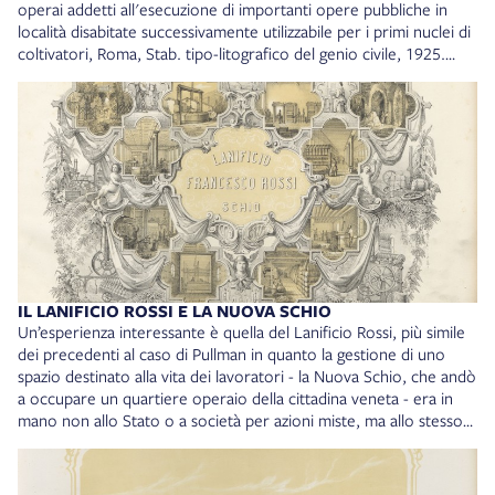
operai addetti all'esecuzione di importanti opere pubbliche in
località disabitate successivamente utilizzabile per i primi nuclei di
coltivatori, Roma, Stab. tipo-litografico del genio civile, 1925.
Collocazione: MALVEZZI 252/18
IL LANIFICIO ROSSI E LA NUOVA SCHIO
Un’esperienza interessante è quella del Lanificio Rossi, più simile
dei precedenti al caso di Pullman in quanto la gestione di uno
spazio destinato alla vita dei lavoratori - la Nuova Schio, che andò
a occupare un quartiere operaio della cittadina veneta - era in
mano non allo Stato o a società per azioni miste, ma allo stesso
imprenditore per cui le persone lavoravano: la famiglia Rossi. In
particolare Alessandro, figlio del fondatore dell’azienda,
Francesco, e da subito interessato - in quel senso paternalistico e