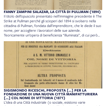
Upheaval, Chicago, London, The University of Chicago press,
1964. George M. Pullman - Thomas H. Wickes, The Strike at
FANNY ZAMPINI SALAZAR, LA CITTÀ DI PULLMAN (1894)
Pullman, [S.l., s.n., dopo il 1894]. Collocazione: 14. Tecnologia.
Il titolo dell’opuscolo presentato nell’immagine precedente è The
Cart. L2, n. 30
Strike at Pullman perché gli scioperi del 1894 si svolsero nella
cittadina di Pullman, fondata dall’imprenditore, che le diede il suo
nome, per accogliere i lavoratori delle sue aziende.
Teoricamente un’opera di beneficienza “illuminata”, di cui però
Evangelisti svela l’inganno: gli operai infatti sono costretti a
pagare a Pullman l’affitto da lui stabilito per le case in cui vivono,
a comprare i prodotti nei suoi negozi, a sostenere
economicamente istituzioni come la biblioteca, il teatro cittadino,
ecc. Con l’aggravante che a una diminuzione dei salari non
corrisponde un uguale calo del costo della vita in questa Città
ideale alla quale è intitolato il capitolo 12 del romanzo. L’articolo
qui presentato (consultabile integralmente online) - scritto
dall’insegnante e scrittrice Fanny Zampini Salazar e pubblicato su
«Nuova antologia di Scienze, Lettere ed Arti» in quello stesso
1894, poco dopo che si erano svolti i fatti narrati in One Big
SIGISMONDO RICESCHI, PROPOSTA [...] PER LA
Union - è invece un panegirico senza nessuna ombra dell’operato
FONDAZIONE DI UNA NUOVA CITTÀ MANIFATTURIERA
di Pullman, presentato come un filantropo tradito, al momento
[...] COL NOME DI VITTORIA (1871)
degli scioperi, da quegli stessi operai ai quali ha offerto invidiabili
L’idea di una Città industriale (o sociale, esistono varie