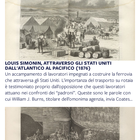
Collocazione: 18* D. V. 17
LOUIS SIMONIN, ATTRAVERSO GLI STATI UNITI
DALL'ATLANTICO AL PACIFICO (1876)
Un accampamento di lavoratori impegnati a costruire la ferrovia
che attraversa gli Stati Uniti. L’importanza del trasporto su rotaia
è testimoniato proprio dall’opposizione che questi lavoratori
attuano nei confronti dei “padroni”. Queste sono le parole con
cui William J. Burns, titolare dell’omonima agenzia, invia Coates
ad infiltrarsi fra i dipendenti di uno dei grandi imprenditori
ferroviari del tempo, George Pullman: «“Ancora e sempre
ferrovie”, Burns emise un sospiro e inghiottì un pezzetto di
cioccolata. “Per forza. La crescita di questo paese è fondata sul
metallo. Quello dei binari, quello delle acciaierie, quello estratto
dalle miniere. I disturbatori li troviamo sempre lì: nel cuore