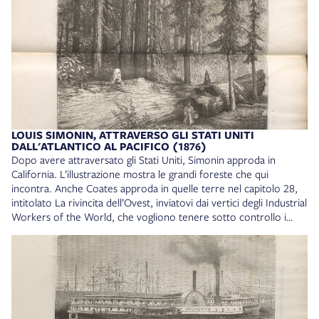
LOUIS SIMONIN, ATTRAVERSO GLI STATI UNITI
DALL'ATLANTICO AL PACIFICO (1876)
Dopo avere attraversato gli Stati Uniti, Simonin approda in
California. L’illustrazione mostra le grandi foreste che qui
incontra. Anche Coates approda in quelle terre nel capitolo 28,
intitolato La rivincita dell’Ovest, inviatovi dai vertici degli Industrial
Workers of the World, che vogliono tenere sotto controllo i
braccianti agricoli di quelle terre, poco inclini ad accettare un
sindacato centralizzato e disciplinato. Bob quindi si trova a fare il
doppio gioco: spia i braccianti per conto degli IWW e spia gli
IWW per conto dell’agenzia Burns. In quello stesso capitolo
Vincent Saint John, uno dei leader del sindacato, dice che
«Meno sicuri [sono] i taglialegna della Louisiana: continuano a
seguirci, tuttavia sono davvero dei disperati, soli e alla fame,