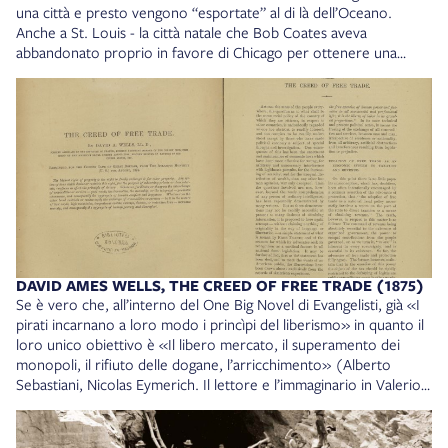
una città e presto vengono “esportate” al di là dell’Oceano.
Anche a St. Louis - la città natale che Bob Coates aveva
abbandonato proprio in favore di Chicago per ottenere una
migliore posizione lavorativa - si svolgerà l’importante St. Louis
World’s Fair, nel 1904. Venne realizzata una ricca
documentazione fotografica dell’evento. Il volume L’esperienza
universale di St. Louis. Un racconto attraverso le fotografie di
Jessie Tarbox Beals di Manuela D’Agostino (Roma, Carocci,
2018) raccoglie le istantanee scattate dalla fotografa citata. La
Beals era una delle quattro fotografe donne invitate a
documentare l’Esposizione. La loro presenza «è indicativa del
processo di emancipazione femminile che era in atto, agli inizi del
Novecento, almeno oltreoceano» (ivi, p. 21). One Big Union
racconta anche la condizione femminile, ricca di contraddizioni: la
DAVID AMES WELLS, THE CREED OF FREE TRADE (1875)
figura emancipata della sorella di Bob, apprezzata giornalista, si
Se è vero che, all’interno del One Big Novel di Evangelisti, già «I
contrappone alla tragica esistenza della figlia del protagonista, alla
pirati incarnano a loro modo i princìpi del liberismo» in quanto il
quale viene impedito di studiare e che finisce per morire di fame,
loro unico obiettivo è «Il libero mercato, il superamento dei
incarcerata e “dimenticata” in casa. Le Esposizioni sono anche - e
monopoli, il rifiuto delle dogane, l’arricchimento» (Alberto
forse soprattutto - una grande occasione per favorire gli scambi
Sebastiani, Nicolas Eymerich. Il lettore e l’immaginario in Valerio
commerciali, configurandosi contemporaneamente come
Evangelisti, Bologna, Odoya, 2018, p. 27-28), non c’è dubbio che
celebrazione e motore del capitalismo. L’opuscolo di cui
gli Stati Uniti del secolo raccontato dalla trilogia americana
presentiamo la copertina illustra, attraverso un discorso
rappresentano il terreno migliore in cui questa ideologia