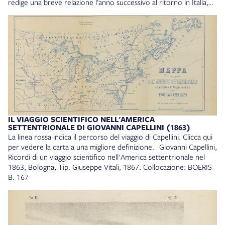
redige una breve relazione l’anno successivo al ritorno in Italia,
poi un più ampio resoconto che viene pubblicato nel 1867.
L’insigne studioso donò direttamente al direttore
dell’Archiginnasio il proprio carteggio nel 1922, poco prima di
morire. Negli anni successivi il materiale venne riodinato andando
a costituire il fondo archivistico a lui intitolato. Nel 2022, in
occasione del centenario della morte, è stata creata la banca dati
Il carteggio di Giovanni Capellini, una fondamentale testimonianza
dell’opera di uno dei più importanti scienziati bolognesi a cavallo
fra Otto e Novecento. A Capellini è intitolato il Museo di
Geologia dell’Università di Bologna. Giovanni Capellini, Relazione
di un viaggio scientifico fatto nel 1863 nell'America
IL VIAGGIO SCIENTIFICO NELL'AMERICA
settentrionale, Bologna, Tipi Gamberini e Parmeggiani, 1864.
SETTENTRIONALE DI GIOVANNI CAPELLINI (1863)
Collocazione: MALVEZZI 18/62 Giovanni Capellini, Ricordi di un
La linea rossa indica il percorso del viaggio di Capellini. Clicca qui
viaggio scientifico nell'America settentrionale nel 1863, Bologna,
per vedere la carta a una migliore definizione. Giovanni Capellini,
Tip. Giuseppe Vitali, 1867. Collocazione: BOERIS B. 167
Ricordi di un viaggio scientifico nell'America settentrionale nel
1863, Bologna, Tip. Giuseppe Vitali, 1867. Collocazione: BOERIS
B. 167