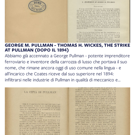
era generato attorno alla scelta della statalizzazione o meno delle
ferrovie e delle motivazioni - politiche, sociali ed economiche -
che portarono alla scelta fatta dal Governo. Una vicenda in cui
ebbero un peso notevole proprio gli aspetti sindacali riguardanti
la gestione del personale. Francesco Campolongo, Lo sciopero
ed i ferrovieri, «Rivista d’Italia», VIII, 1905, vol. 1, p. 349-367.
Collocazione: 19/134
GEORGE M. PULLMAN - THOMAS H. WICKES, THE STRIKE
AT PULLMAN (DOPO IL 1894)
Abbiamo già accennato a George Pullman - potente imprenditore
ferroviario e inventore della carrozza di lusso che portava il suo
nome, che rimane ancora oggi di uso comune nella lingua - e
all’incarico che Coates riceve dal suo superiore nel 1894:
infiltrarsi nelle industrie di Pullman in qualità di meccanico e
sabotare dall’interno il movimento sindacale che tiene in scacco
l’azienda con scioperi minacciati e messi in pratica. Questo
documento, integralmente conultabile online, raccoglie le
dichiarazioni rilasciate da Pullman e dal suo vicepresidente Wickes
di fronte alla U.S. Strike Commission proprio in relazione ai
grandi scioperi del 1894, eventi fondamentali nello sviluppo delle
politiche sindacali statunitensi. Per una storia della città e dello
sciopero di Pullman si veda: Almont Lindsey, The Pullman Strike.
The Story of a unique Experiment and of a great Labor