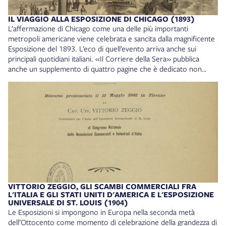
viaggio scientifico nell'America settentrionale nel 1863, Bologna,
Tip. Giuseppe Vitali, 1867. Collocazione: BOERIS B. 167
IL VIAGGIO ALLA ESPOSIZIONE DI CHICAGO (1893)
L’affermazione di Chicago come una delle più importanti
metropoli americane viene celebrata e sancita dalla magnificente
Esposizione del 1893. L’eco di quell’evento arriva anche sui
principali quotidiani italiani. «Il Corriere della Sera» pubblica
anche un supplemento di quattro pagine che è dedicato non
tanto all’Esposizione in sé - in quanto, si dice nell’avvertenza, uno
«speciale corrispondente» ne ha già dato conto sulle pagine del
quotidiano - quanto al viaggio compiuto per arrivare in Illinois. Il
supplemento offre però la possibilità di vedere alcune immagini
giunte dall’Esposizione, a partire da quella del Palazzo delle
Manifatture e delle Arti Liberali - il principale edificio della
manifestazione - che occupa le pagine centrali della
pubblicazione. Il supplemento è consultabile integralmente
online. Il viaggio alla esposizione di Chicago. Ottobre 1893,
Milano, Tip. del Corriere della sera, 1893. Collocazione: TREBBI
Cart. 09, 006
VITTORIO ZEGGIO, GLI SCAMBI COMMERCIALI FRA
L'ITALIA E GLI STATI UNITI D'AMERICA E L'ESPOSIZIONE
UNIVERSALE DI ST. LOUIS (1904)
Le Esposizioni si impongono in Europa nella seconda metà
dell’Ottocento come momento di celebrazione della grandezza di