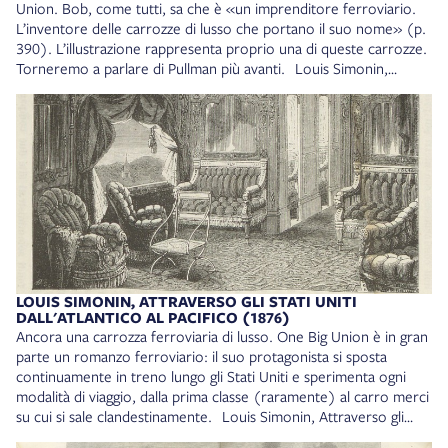
18* D. V. 17
Union. Bob, come tutti, sa che è «un imprenditore ferroviario.
L’inventore delle carrozze di lusso che portano il suo nome» (p.
390). L’illustrazione rappresenta proprio una di queste carrozze.
Torneremo a parlare di Pullman più avanti. Louis Simonin,
Attraverso gli Stati Uniti dall’Atlantico al Pacifico, Milano, F.lli
Treves, 1876. Collocazione: 18* D. V. 17
LOUIS SIMONIN, ATTRAVERSO GLI STATI UNITI
DALL'ATLANTICO AL PACIFICO (1876)
Ancora una carrozza ferroviaria di lusso. One Big Union è in gran
parte un romanzo ferroviario: il suo protagonista si sposta
continuamente in treno lungo gli Stati Uniti e sperimenta ogni
modalità di viaggio, dalla prima classe (raramente) al carro merci
su cui si sale clandestinamente. Louis Simonin, Attraverso gli
Stati Uniti dall’Atlantico al Pacifico, Milano, F.lli Treves, 1876.