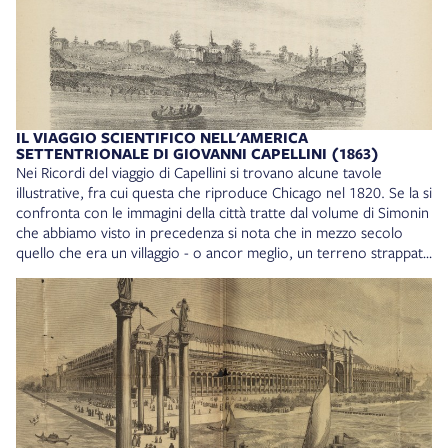
IL VIAGGIO SCIENTIFICO NELL'AMERICA
SETTENTRIONALE DI GIOVANNI CAPELLINI (1863)
Nei Ricordi del viaggio di Capellini si trovano alcune tavole
illustrative, fra cui questa che riproduce Chicago nel 1820. Se la si
confronta con le immagini della città tratte dal volume di Simonin
che abbiamo visto in precedenza si nota che in mezzo secolo
quello che era un villaggio - o ancor meglio, un terreno strappato
ai nativi su cui si ergevano case isolate - è diventato ormai una
metropoli, che trova il suo completo sviluppo urbano a cavallo
dei due secoli. Lo stesso Capellini annota la crescita vertiginosa
della città. In One Big Union Evangelisti sottolinea in più punti la
trasformazione della città dell’Illinois: «Chicago stava crescendo
a ritmi vertiginosi. Il traffico automobilistico invadeva ormai le
corsie stradali e la vita delle carrozze era sempre più grama. I
palazzi seguitavano a crescere in altezza, tra efflorescenze di
acciaio e cemento» (p. 525). Giovanni Capellini, Ricordi di un