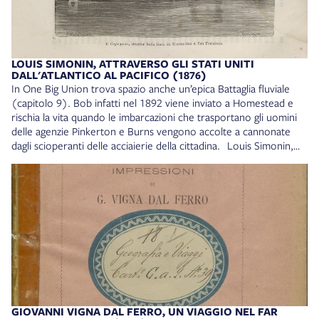
destinati a morire presto» (p. 555). Louis Simonin, Attraverso
gli Stati Uniti dall’Atlantico al Pacifico, Milano, F.lli Treves, 1876.
Collocazione: 18* D. V. 17
LOUIS SIMONIN, ATTRAVERSO GLI STATI UNITI
DALL'ATLANTICO AL PACIFICO (1876)
In One Big Union trova spazio anche un’epica Battaglia fluviale
(capitolo 9). Bob infatti nel 1892 viene inviato a Homestead e
rischia la vita quando le imbarcazioni che trasportano gli uomini
delle agenzie Pinkerton e Burns vengono accolte a cannonate
dagli scioperanti delle acciaierie della cittadina. Louis Simonin,
Attraverso gli Stati Uniti dall’Atlantico al Pacifico, Milano, F.lli
Treves, 1876. Collocazione: 18* D. V. 17
GIOVANNI VIGNA DAL FERRO, UN VIAGGIO NEL FAR