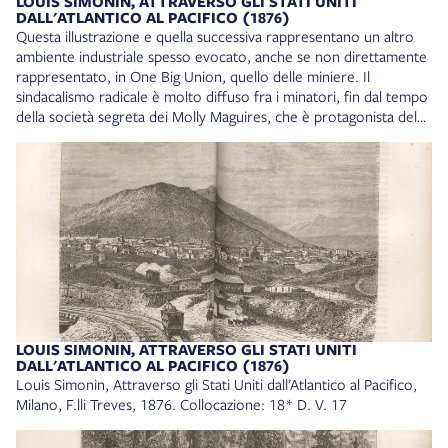
LOUIS SIMONIN, ATTRAVERSO GLI STATI UNITI
DALL'ATLANTICO AL PACIFICO (1876)
Questa illustrazione e quella successiva rappresentano un altro
ambiente industriale spesso evocato, anche se non direttamente
rappresentato, in One Big Union, quello delle miniere. Il
sindacalismo radicale è molto diffuso fra i minatori, fin dal tempo
della società segreta dei Molly Maguires, che è protagonista del
primo romanzo della trilogia americana, Antracite. Molly
Maguires è anche il titolo originale - discutibilmente tradotto con
I cospiratori nella versione italiana - di un film del 1969 diretto da
Martin Ritt, in cui Sean Connery è il minatore Jack Kehoe, capo
della società segreta. Richard Harris invece interpreta James Mc
Parland, il leggendario detective dell’agenzia Pinkerton che
infiltrandosi fra i Molly Maguires riuscì a fare arrestare e
condannare a morte Kehoe. A Mc Parland è intitolato il capitolo
16 di One Big Union. Louis Simonin, Attraverso gli Stati Uniti
dall’Atlantico al Pacifico, Milano, F.lli Treves, 1876. Collocazione:
18* D. V. 17
LOUIS SIMONIN, ATTRAVERSO GLI STATI UNITI
DALL'ATLANTICO AL PACIFICO (1876)
Louis Simonin, Attraverso gli Stati Uniti dall’Atlantico al Pacifico,
Milano, F.lli Treves, 1876. Collocazione: 18* D. V. 17