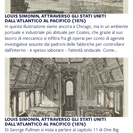
come quella qui riprodotta o di frequentare le zone in cui si
trovano gli hotel di lusso come lo Sherman. Louis Simonin,
Attraverso gli Stati Uniti dall’Atlantico al Pacifico, Milano, F.lli
LOUIS SIMONIN, ATTRAVERSO GLI STATI UNITI
Treves, 1876. Collocazione: 18* D. V. 17
DALL'ATLANTICO AL PACIFICO (1876)
In questa illustrazione siamo ancora a Chicago, ma in un ambiente
portuale e industriale più abituale per Coates, che grazie al suo
lavoro di meccanico si infiltra fra gli operai per conto di agenzie
investigative assunte dai padroni delle fabbriche per controllare
dall’interno - e spesso sabotare - l’attività sindacale. Come
ricorda Luca Cangianti nell’articolo Il valore delle battaglie perse.
L’operaismo narrativo di Valerio Evangelisti, nell’idea di
operaismo che segue Evangelisti «La scienza e la tecnologia non
sono neutrali» (in L’insurrezione immaginaria. Valerio Evangelisti
autore, militante e teorico della paraletteratura, a cura di Sandro
Moiso e Alberto Sebatiani, Milano, Mimesis, 2023, p. 15-31: 23):
lo sviluppo tecnologico è fondamentale in ottica capitalista e di
conseguenza anche la manutenzione dei macchinari ha
un’importanza decisiva. Più volte i superiori di Coates
sottolineano come del suo lavoro di meccanico ci sia bisogno in
ogni industria, cosa che lo rende particolarmente adatto ai lavori
LOUIS SIMONIN, ATTRAVERSO GLI STATI UNITI
da infiltrato e da spia. Louis Simonin, Attraverso gli Stati Uniti
DALL'ATLANTICO AL PACIFICO (1876)
dall’Atlantico al Pacifico, Milano, F.lli Treves, 1876. Collocazione:
Di George Pullman si inizia a parlare al capitolo 11 di One Big