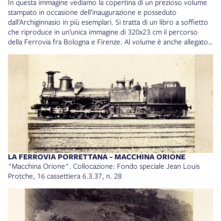
In questa immagine vediamo la copertina di un prezioso volume
stampato in occasione dell’inaugurazione e posseduto
dall’Archiginnasio in più esemplari. Si tratta di un libro a soffietto
che riproduce in un’unica immagine di 320x23 cm il percorso
della Ferrovia fra Bologna e Firenze. Al volume è anche allegato
un opuscolo in cui viene descritto questo percorso e vengono
fornite alcune note più specifiche relative alla linea ferroviaria.
Panorama della strada-ferrata delli Appennini. Bologna, Pistoja,
Firenze, Bologna, Litografia Giulio Wenk, 1864. Collocazione:
BOERIS B. 452
LA FERROVIA PORRETTANA - MACCHINA ORIONE
"Macchina Orione". Collocazione: Fondo speciale Jean Louis
Protche, 16 cassettiera 6.3.37, n. 28