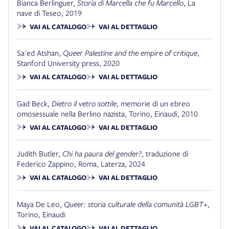
Bianca Berlinguer
,
Storia di Marcella che fu Marcello
,
La
nave di Teseo
,
2019
VAI AL CATALOGO
VAI AL DETTAGLIO
Sa'ed Atshan
,
Queer Palestine and the empire of critique
,
Stanford University press
,
2020
VAI AL CATALOGO
VAI AL DETTAGLIO
Gad Beck
,
Dietro il vetro sottile
,
memorie di un ebreo
omosessuale nella Berlino nazista
,
Torino
,
Einaudi
,
2010
VAI AL CATALOGO
VAI AL DETTAGLIO
Judith Butler
,
Chi ha paura del gender?
,
traduzione di
Federico Zappino
,
Roma
,
Laterza, 2024
VAI AL CATALOGO
VAI AL DETTAGLIO
Maya De Leo
,
Queer: storia culturale della comunità LGBT+
,
Torino
,
Einaudi
VAI AL CATALOGO
VAI AL DETTAGLIO