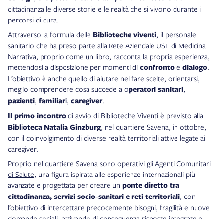
cittadinanza le diverse storie e le realtà che si vivono durante i
percorsi di cura.
Attraverso la formula delle
Biblioteche viventi
, il personale
sanitario che ha preso parte alla
Rete Aziendale USL di Medicina
Narrativa
, proprio come un libro, racconta la propria esperienza,
mettendosi a disposizione per momenti di
confronto
e
dialogo
.
L’obiettivo è anche quello di aiutare nel fare scelte, orientarsi,
meglio comprendere cosa succede a o
peratori sanitari
,
pazienti
,
familiari
,
caregiver
.
Il primo incontro
di avvio di Biblioteche Viventi è previsto alla
Biblioteca Natalia Ginzburg
, nel quartiere Savena, in ottobre,
con il coinvolgimento di diverse realtà territoriali attive legate ai
caregiver.
Proprio nel quartiere Savena sono operativi gli
Agenti Comunitari
di Salute
, una figura ispirata alle esperienze internazionali più
avanzate e progettata per creare un
ponte diretto tra
cittadinanza, servizi socio-sanitari e reti territoriali
, con
l’obiettivo di intercettare precocemente bisogni, fragilità e nuove
domande sociali, attivando di conseguenza risposte integrate e