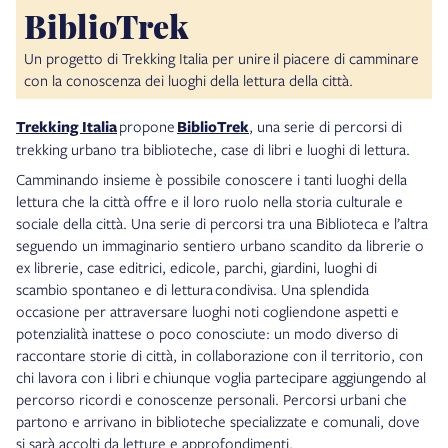
BiblioTrek
Un progetto di Trekking Italia per unire il piacere di camminare
con la conoscenza dei luoghi della lettura della città.
Trekking Italia
propone
BiblioTrek
,
una serie di percorsi di
trekking urbano tra biblioteche, case di libri e luoghi di lettura.
Camminando insieme è possibile conoscere i tanti luoghi della
lettura che la città offre e il loro ruolo nella storia culturale e
sociale della città. Una serie di percorsi tra una Biblioteca e l’altra
seguendo un immaginario sentiero urbano scandito da librerie o
ex librerie, case editrici, edicole, parchi, giardini, luoghi di
scambio spontaneo e di lettura condivisa. Una splendida
occasione per attraversare luoghi noti cogliendone aspetti e
potenzialità inattese o poco conosciute: un modo diverso di
raccontare storie di città, in collaborazione con il territorio, con
chi lavora con i libri e chiunque voglia partecipare aggiungendo al
percorso ricordi e conoscenze personali. Percorsi urbani che
partono e arrivano in biblioteche specializzate e comunali, dove
si sarà accolti da letture e approfondimenti.