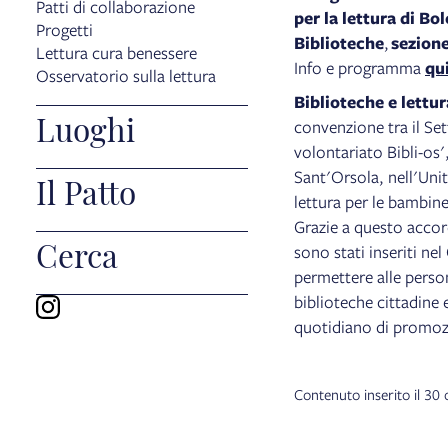
Patti di collaborazione
per la lettura di Bo
Progetti
Biblioteche
,
sezion
Lettura cura benessere
Info e programma
qu
Osservatorio sulla lettura
Biblioteche e lettur
Luoghi
convenzione tra il Set
volontariato Bibli-os'
Sant'Orsola, nell'Unit
Il Patto
lettura per le bambine 
Grazie a questo accord
Cerca
sono stati inseriti ne
permettere alle person
biblioteche cittadine 
quotidiano di promozio
Contenuto inserito il 30