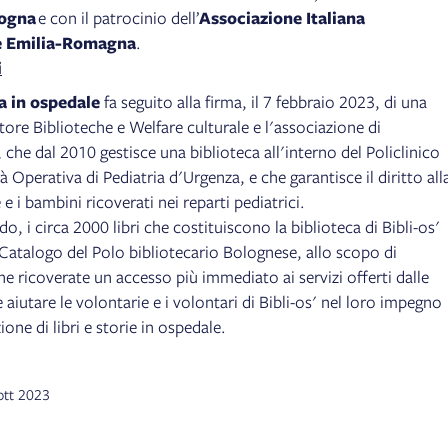
logna
e con il patrocinio dell’
Associazione Italiana
e Emilia-Romagna
.
i
a in ospedale
fa seguito alla firma, il 7 febbraio 2023, di una
tore Biblioteche e Welfare culturale e l'associazione di
, che dal 2010 gestisce una biblioteca all'interno del Policlinico
à Operativa di Pediatria d'Urgenza, e che garantisce il diritto all
e i bambini ricoverati nei reparti pediatrici.
o, i circa 2000 libri che costituiscono la biblioteca di Bibli-os'
l Catalogo del Polo bibliotecario Bolognese, allo scopo di
e ricoverate un accesso più immediato ai servizi offerti dalle
e aiutare le volontarie e i volontari di Bibli-os' nel loro impegno
ne di libri e storie in ospedale.
 ott 2023