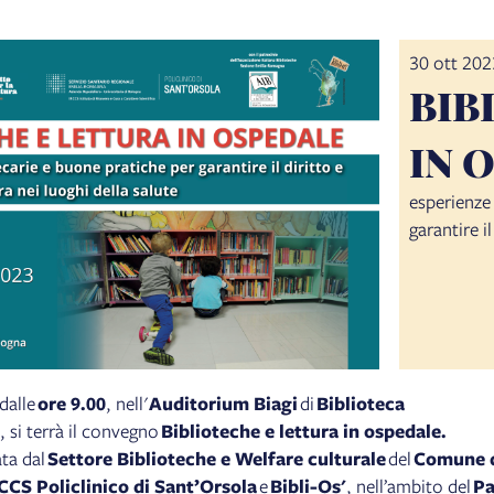
30 ott 202
BIB
IN 
esperienze
garantire il
dalle
ore 9.00
, nell'
Auditorium Biagi
di
Biblioteca
, si terrà il convegno
Biblioteche e lettura in ospedale.
ata dal
Settore Biblioteche e Welfare culturale
del
Comune 
CCS Policlinico di Sant’Orsola
e
Bibli-Os'
, nell’ambito del
Pa