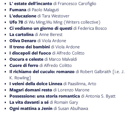
L' estate dell'incanto
di Francesco Carofiglio
Fumana
di Paolo Malaguti
L'educazione
di Tara Westover
Ufo 78
di Wu Ming;Wu Ming (Writers collective)
Ci vediamo un giorno di questi
di Federica Bosco
La cartolina
di Anne Berest
Oliva Denaro
di Viola Ardone
Il treno dei bambini
di Viola Ardone
I discepoli del fuoco
di Alfredo Colitto
Oscura e celeste
di Marco Malvaldi
Cuore di ferro
di Alfredo Colitto
Il richiamo del cuculo: romanzo
di Robert Galbraith [i.e. J.
K. Rowling]
I veleni della dolce Linnea
di Paasilinna, Arto
Magari domani resto
di Lorenzo Marone
Possessione: una storia romantica
di Antonia S. Byatt
La vita davanti a sé
di Romain Gary
Ogni mattina a Jenin
di Susan Abulhawa
Il quaderno dell'amore perduto: romanzo
di Valérie Perrin
Accabadora
di Michela Murgia
Cosa sai della notte: le indagini di Giorgia Cantini
di Grazia