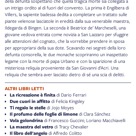
della defunta sospettano che quella tragica morte sia collegata a
un intrigo ordito al di fuori del convento. La prima è Engilbera di
Villers, la sapiente badessa dedita a completare un trattato sulle
piante velenose lasciatole in eredità dalla sua venerabile maestra,
Ildegarda di Bingen. La seconda è Beatrice de’ Marcheselli, una
giovane vedova entrata come novizia a San Lazzaro per sfuggire
alle attenzioni del cognato, che la vorrebbe prendere in sposa
per appropriarsi della sua dote. Scavando nei segreti della loro
defunta consorella, le due monache scopriranno un inaspettato
legame con la morte di papa Urbano e con la sparizione di una
misteriosa reliquia proveniente da San Giovanni d’Acri. Una
reliquia che sembra aver lasciato dietro di sé una scia di delitti.
ALTRI LIBRI LETTI
La ricreazione è finita
di Dario Ferrari
Due cuori in affitto
di Felicia Kingsley
Ti regalo le stelle
di Jojo Moyes
Il profumo delle foglie di limone
di Clara Sánchez
Vola golondrina
di Francesco Guccini; Loriano Macchiavelli
La maestra del vetro
di Tracy Chevalier
Il libro dell'angelo
di Alfredo Colitto