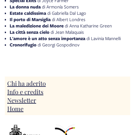
Special Exits
di Joyce Farmer
La donna nuda
di Armonía Somers
Estate caldissima
di Gabriella Dal Lago
Il porto di Marsiglia
di Albert Londres
La maledizione dei Moore
di Anna Katharine Green
La città senza cielo
di Jean Malaquais
L'amore è un atto senza importanza
di Lavinia Mannelli
Cronorifugio
di Georgi Gospodinov
Morte nel bosco e altri racconti
di Amparo Dávila
Cucinare un orso
di Mikael Niemi
Gli incompiuti
di Anna Kańtoch
Red fox road
di Frances Greenslade
Chi ha aderito
Info e credits
Newsletter
Home