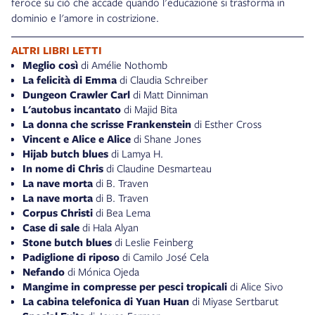
feroce su ciò che accade quando l'educazione si trasforma in
dominio e l'amore in costrizione.
ALTRI LIBRI LETTI
Meglio così
di Amélie Nothomb
La felicità di Emma
di Claudia Schreiber
Dungeon Crawler Carl
di Matt Dinniman
L'autobus incantato
di Majid Bita
La donna che scrisse Frankenstein
di Esther Cross
Vincent e Alice e Alice
di Shane Jones
Hijab butch blues
di Lamya H.
In nome di Chris
di Claudine Desmarteau
La nave morta
di B. Traven
La nave morta
di B. Traven
Corpus Christi
di Bea Lema
Case di sale
di Hala Alyan
Stone butch blues
di Leslie Feinberg
Padiglione di riposo
di Camilo José Cela
Nefando
di Mónica Ojeda
Mangime in compresse per pesci tropicali
di Alice Sivo
La cabina telefonica di Yuan Huan
di Miyase Sertbarut