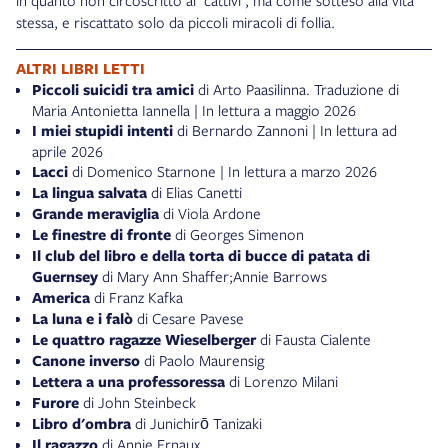
stessa, e riscattato solo da piccoli miracoli di follia.
ALTRI LIBRI LETTI
Piccoli suicidi tra amici
di Arto Paasilinna. Traduzione di
Maria Antonietta Iannella | In lettura a maggio 2026
I miei stupidi intenti
di Bernardo Zannoni | In lettura ad
aprile 2026
Lacci
di Domenico Starnone | In lettura a marzo 2026
La lingua salvata
di Elias Canetti
Grande meraviglia
di Viola Ardone
Le finestre di fronte
di Georges Simenon
Il club del libro e della torta di bucce di patata di
Guernsey
di Mary Ann Shaffer;Annie Barrows
America
di Franz Kafka
La luna e i falò
di Cesare Pavese
Le quattro ragazze Wieselberger
di Fausta Cialente
Canone inverso
di Paolo Maurensig
Lettera a una professoressa
di Lorenzo Milani
Furore
di John Steinbeck
Libro d'ombra
di Junichirō Tanizaki
Il ragazzo
di Annie Ernaux