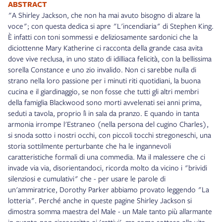
ABSTRACT
"A Shirley Jackson, che non ha mai avuto bisogno di alzare la
voce"; con questa dedica si apre "L'incendiaria" di Stephen King.
È infatti con toni sommessi e deliziosamente sardonici che la
diciottenne Mary Katherine ci racconta della grande casa avita
dove vive reclusa, in uno stato di idilliaca felicità, con la bellissima
sorella Constance e uno zio invalido. Non ci sarebbe nulla di
strano nella loro passione per i minuti riti quotidiani, la buona
cucina e il giardinaggio, se non fosse che tutti gli altri membri
della famiglia Blackwood sono morti avvelenati sei anni prima,
seduti a tavola, proprio lì in sala da pranzo. E quando in tanta
armonia irrompe l'Estraneo (nella persona del cugino Charles),
si snoda sotto i nostri occhi, con piccoli tocchi stregoneschi, una
storia sottilmente perturbante che ha le ingannevoli
caratteristiche formali di una commedia. Ma il malessere che ci
invade via via, disorientandoci, ricorda molto da vicino i "brividi
silenziosi e cumulativi" che - per usare le parole di
un'ammiratrice, Dorothy Parker abbiamo provato leggendo "La
lotteria". Perché anche in queste pagine Shirley Jackson si
dimostra somma maestra del Male - un Male tanto più allarmante
in quanto non circoscritto ai 'cattivi', ma come sotteso alla vita