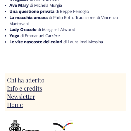
Ave Mary
di Michela Murgia
Una questione privata
di Beppe Fenoglio
La macchia umana
di Philip Roth. Traduzione di Vincenzo
Mantovani
Lady Oracolo
di Margaret Atwood
Yoga
di Emmanuel Carrère
Le vite nascoste dei colori
di Laura Imai Messina
Igiene dell'assassino
di Amelie Nothomb
Circe
di Madeline Miller
Le circostanze
di Amanda Craig
L'estate fredda
di Gianrico Carofiglio
Un libro a scelta
di autori e autrici var*
Lila
di Marilynne Robinson
Chi ha aderito
Il potere del cane
di Thomas Savage
Info e credits
La taverna del Doge Loredan
di Alberto Ongaro
Newsletter
La mia famiglia e altri animali
di Gerald Durrell
Le rane
di Mo Yan
Home
Stella del mattino
di Wu Ming 4
Soli e perduti
di Eshkol Nevo
La discipilina di Penelope
di Gianrico Carofiglio
Resto qui
di Marco Balzano