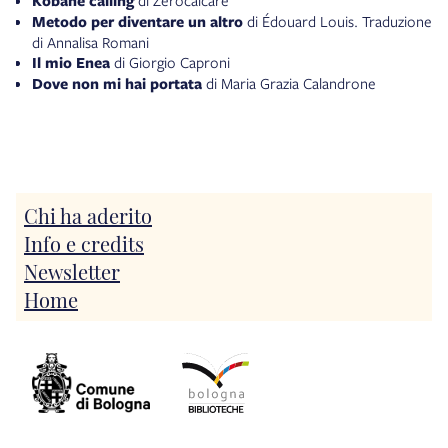
Kobane calling
di Zerocalcare
Metodo per diventare un altro
di Édouard Louis. Traduzione
di Annalisa Romani
Il mio Enea
di Giorgio Caproni
Dove non mi hai portata
di Maria Grazia Calandrone
Storie naturali
di Primo Levi
Memorie di un baro
di Sacha Guitry. Traduzione di Davide
Tortorella
Il custode delle parole
di Gioacchino Criaco
Violazione
di Alessandra Sarchi
Presentazione del programma di letture
Chi ha aderito
Le Piccole Persone. In difesa degli animali e altri scritti
di
Info e credits
Anna Maria Ortese
Newsletter
Cetti Curfino
di Massimo Maugeri
Osa sapere. Contro la paura dell'ignoranza
di Ivano Dionigi
Home
Un morto ogni tanto
di Paolo Borrometi
Di chi è questo cuore
di Mauro Covacich