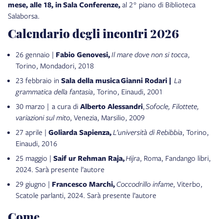
mese, alle 18, in Sala Conferenze,
al 2° piano di Biblioteca
Salaborsa.
Calendario degli incontri 2026
26 gennaio |
Fabio Genovesi,
Il mare dove non si tocca
,
Torino, Mondadori, 2018
23 febbraio in
Sala della musica
Gianni Rodari |
La
grammatica della fantasia
, Torino, Einaudi, 2001
30 marzo | a cura di
Alberto Alessandri
,
Sofocle, Filottete,
variazioni sul mito
, Venezia, Marsilio, 2009
27 aprile |
Goliarda Sapienza,
L’università di Rebibbia
, Torino,
Einaudi, 2016
25 maggio |
Saif ur Rehman Raja,
Hijra
, Roma, Fandango libri,
2024. Sarà presente l’autore
29 giugno |
Francesco Marchi,
Coccodrillo infame
, Viterbo,
Scatole parlanti, 2024. Sarà presente l’autore
Come