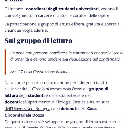
Gli incontri,
coordinati dagli studenti universitari
, vedono il
coinvolgimento in carcere di autori e curatori delle opere.
La partecipazione al
gruppo
di
lettura
è
libera
, gratuita e aperta a
chiunque voglia aderire.
Sul gruppo di lettura
Le pene non possono consistere in trattamenti contrari al senso
di umanità e devono tendere alla rieducazione del condannato
Art. 27 della Costituzione italiana
Nato come percorso di formazione per i detenuti iscritti
all'Università, il
Circolo di lettura della Dozza
è il
gruppo di
lettura
degli
studenti
e delle studentesse e dei
docenti
del
Dipartimento di Filologia Classica e Italianistica
dell'Università di Bologna
con i
detenuti
della
Casa
Circondariale Dozza
.
Da questo circolo si è sviluppato un gruppo di lettura esterno e
parallello, il
Circolo dei lettori della Dozza,
al quale partecipano