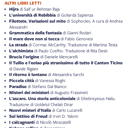
ALTRI LIBRI LETTI
Hijra
di Saif ur Rehman Raja
L'università di Rebibbia
di Goliarda Sapienza
Filottete. Variazioni sul mito
di Sophocles. A cura di Andrea
Alessandri
Grammatica della fantasia
di Gianni Rodari
Il mare dove non si tocca
di Fabio Genovesi
La strada
di Cormac McCarthy. Traduzione di Martina Testa
L'alchimista
di Paulo Coelho. Traduzione di Rita Desti
Brucia l'origine
di Daniele Mencarelli
Il Tullio e l'eolao più stranissimo di tutto il Canton Ticino
di Davide Rigiani
Il ritorno è lontano
di Alessandra Sarchi
Piccola città
di Vanessa Roghi
Paradiso
di Stefano Dal Bianco
Misteri dei ministeri
di Augusto Frassineti
L'ascaro. Una storia anticoloniale
di Ghebreyesus Hailu.
Traduzione di Uoldelul Chelati Dirar
Nuovi misteri d'Italia
di Carlo Lucarelli
Sul lettino di Freud
di Irvin D. Yalom
I calcagnanti
di Nicolò Moscatelli