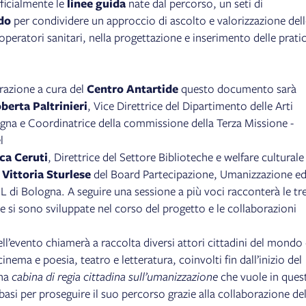
ficialmente le
linee guida
nate dal percorso, un seti di
do
per condividere un approccio di ascolto e valorizzazione dell
operatori sanitari, nella progettazione e inserimento delle prati
razione a cura del
Centro Antartide
questo documento sarà
berta Paltrinieri
, Vice Direttrice del Dipartimento delle Arti
logna e Coordinatrice della commissione della Terza Missione -
l
ca Ceruti
, Direttrice del Settore Biblioteche e welfare culturale
e
Vittoria Sturlese
del Board Partecipazione, Umanizzazione e
L di Bologna. A seguire una sessione a più voci racconterà le tr
e si sono sviluppate nel corso del progetto e le collaborazioni
ll’evento chiamerà a raccolta diversi attori cittadini del mondo 
cinema e poesia, teatro e letteratura, coinvolti fin dall’inizio del
una
cabina di regia cittadina sull’umanizzazione
che vuole in ques
asi per proseguire il suo percorso grazie alla collaborazione del