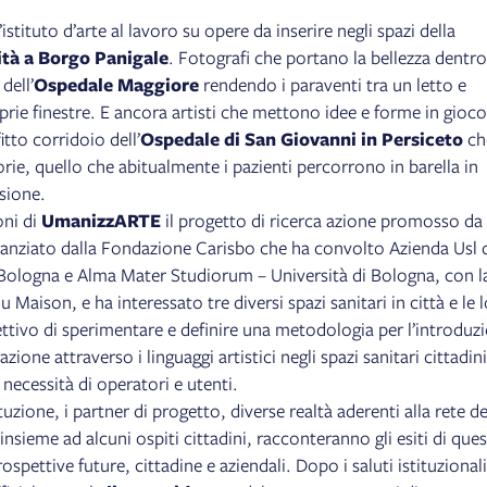
istituto d’arte al lavoro su opere da inserire negli spazi della
ità a Borgo Panigale
. Fotografi che portano la bellezza dentro
dell’
Ospedale Maggiore
rendendo i paraventi tra un letto e
roprie finestre. E ancora artisti che mettono idee e forme in gioco
itto corridoio dell’
Ospedale di San Giovanni in Persiceto
ch
orie, quello che abitualmente i pazienti percorrono in barella in
nsione.
oni di
UmanizzARTE
il progetto di ricerca azione promosso da
nanziato dalla Fondazione Carisbo che ha convolto Azienda Usl 
ologna e Alma Mater Studiorum – Università di Bologna, con l
 Maison, e ha interessato tre diversi spazi sanitari in città e le 
tivo di sperimentare e definire una metodologia per l’introduz
zione attraverso i linguaggi artistici negli spazi sanitari cittadini
necessità di operatori e utenti.
tuzione, i partner di progetto, diverse realtà aderenti alla rete de
insieme ad alcuni ospiti cittadini, racconteranno gli esiti di que
spettive future, cittadine e aziendali. Dopo i saluti istituzionali