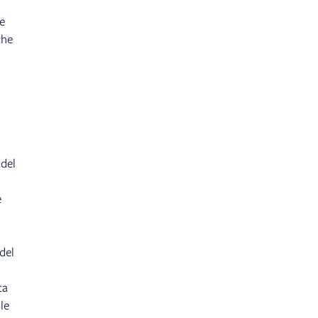
e
che
 del
d
e
del
ta
le