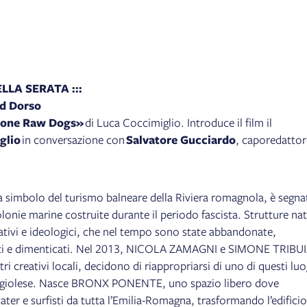
LLA SERATA :::
nd Dorso
ione Raw Dogs»
di Luca Coccimiglio. Introduce il film il
glio
in conversazione con
Salvatore Gucciardo
, caporedattor
simbolo del turismo balneare della Riviera romagnola, è segna
olonie marine costruite durante il periodo fascista. Strutture na
ivi e ideologici, che nel tempo sono state abbandonate,
oti e dimenticati. Nel 2013, NICOLA ZAMAGNI e SIMONE TRIBU
ri creativi locali, decidono di riappropriarsi di uno di questi luo
angiolese. Nasce BRONX PONENTE, uno spazio libero dove
ater e surfisti da tutta l’Emilia-Romagna, trasformando l’edificio