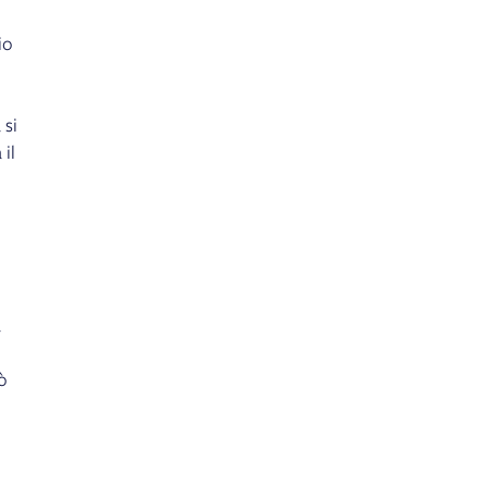
io
 si
il
à
ò