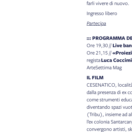
farli vivere di nuovo.
Ingresso libero
Partecipa
::: PROGRAMMA DE
Ore 19,30 //
Live ba
Ore 21,15 //
«Proiez
regista
Luca Coccimi
ArteSettima Mag
IL FILM
CESENATICO, località 
dalla presenza di ex c
come strumenti educat
diventando spazi vu
(Tribu), insieme ad alt
l’ex colonia Santarc
convergono artisti, sk