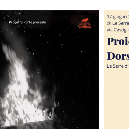
17 giugno 
@ Le Serre
via Castig
Proi
Dors
Le Serre d