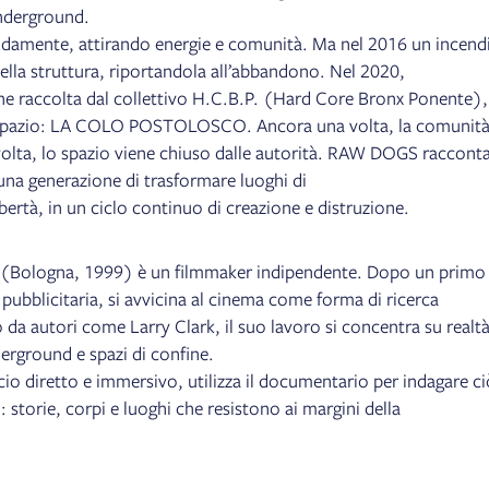
underground.
pidamente, attirando energie e comunità. Ma nel 2016 un incend
ella struttura, riportandola all’abbandono. Nel 2020,
iene raccolta dal collettivo H.C.B.P. (Hard Core Bronx Ponente),
 spazio: LA COLO POSTOLOSCO. Ancora una volta, la comunità
olta, lo spazio viene chiuso dalle autorità. RAW DOGS racconta 
 una generazione di trasformare luoghi di
libertà, in un ciclo continuo di creazione e distruzione.
ologna, 1999) è un filmmaker indipendente. Dopo un primo
 pubblicitaria, si avvicina al cinema come forma di ricerca
 da autori come Larry Clark, il suo lavoro si concentra su realt
erground e spazi di confine.
io diretto e immersivo, utilizza il documentario per indagare ci
 storie, corpi e luoghi che resistono ai margini della