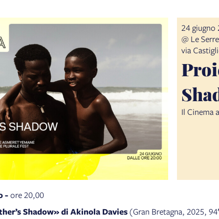
24 giugno 
@ Le Serre
via Castig
Proi
Sha
Il Cinema 
o -
ore 20,00
her’s Shadow» di Akinola Davies
(Gran Bretagna, 2025, 94