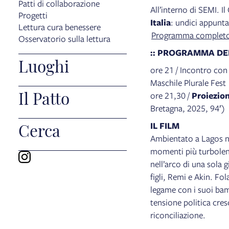
Patti di collaborazione
All’interno di SEMI. I
Progetti
Italia
: undici appunt
Lettura cura benessere
Programma completo 
Osservatorio sulla lettura
:: PROGRAMMA DE
Luoghi
ore 21 / Incontro co
Maschile Plurale Fest
Il Patto
ore 21,30 /
Proiezio
Bretagna, 2025, 94′)
Cerca
IL FILM
Ambientato a Lagos ne
momenti più turbolent
nell’arco di una sola 
figli, Remi e Akin. Fol
legame con i suoi bam
tensione politica cresc
riconciliazione.