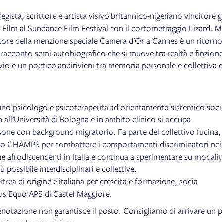
regista, scrittore e artista visivo britannico-nigeriano vincitore g
 Film al Sundance Film Festival con il cortometraggio Lizard. M
tore della menzione speciale Camera d’Or a Cannes è un ritorno
n racconto semi-autobiografico che si muove tra realtà e finzion
vio e un poetico andirivieni tra memoria personale e collettiva d
uno psicologo e psicoterapeuta ad orientamento sistemico soci
 all’Università di Bologna e in ambito clinico si occupa
sone con background migratorio. Fa parte del collettivo fucina,
tto CHAMPS per combattere i comportamenti discriminatori nei
e afrodiscendenti in Italia e continua a sperimentare su modalit
iù possibile interdisciplinari e collettive.
ritrea di origine e italiana per crescita e formazione, socia
tus Equo APS di Castel Maggiore.
enotazione non garantisce il posto. Consigliamo di arrivare un p