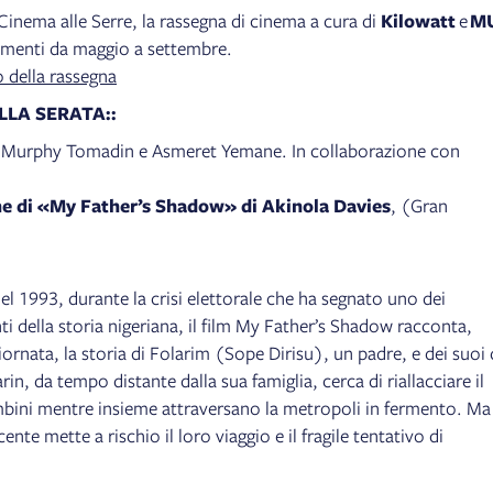
l Cinema alle Serre, la rassegna di cinema a cura di
Kilowatt
e
M
amenti da maggio a settembre.
della rassegna
LLA SERATA::
n Murphy Tomadin e Asmeret Yemane. In collaborazione con
ne di «My Father’s Shadow» di Akinola Davies
, (Gran
l 1993, durante la crisi elettorale che ha segnato uno dei
i della storia nigeriana, il film My Father’s Shadow racconta,
giornata, la storia di Folarim (Sope Dirisu), un padre, e dei suoi
arin, da tempo distante dalla sua famiglia, cerca di riallacciare il
bini mentre insieme attraversano la metropoli in fermento. Ma 
ente mette a rischio il loro viaggio e il fragile tentativo di