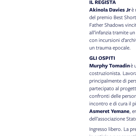
IL REGISTA
Akinola Davies Jr
è 
del premio Best Short
Father Shadows vinci
all’infanzia tramite u
con incursioni d’archi
un trauma epocale.
GLI OSPITI
Murphy Tomadin
è 
costruzionista. Lavora
principalmente di per
partecipato al proge
confronti delle person
incontro e di cura il p
Asmeret Yemane
, e
dell’associazione Sta
Ingresso libero. La pr