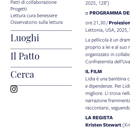
Patti di collaborazione
2025, 128′)
Progetti
:: PROGRAMMA DE
Lettura cura benessere
Osservatorio sulla lettura
ore 21,30 /
Proiezio
Lettonia, USA, 2025,
Luoghi
La pellicola è un dra
proprio a lei e al suo
Il Patto
organizzato in collabo
Confraternita dell’Uva
Cerca
IL FILM
Lidia è una bambina ch
e dipendenze. Per Lidia
migliore. Lì trova nell
narrazione frammentat
raccontarsi, seguendo
LA REGISTA
Kristen Stewart
(Kri