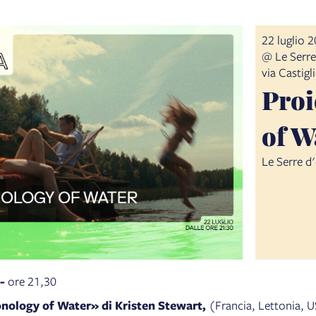
22 luglio 
@ Le Serre
via Castig
Proi
of W
Le Serre d
 -
ore 21,30
onology of Water» di Kristen Stewart,
(Francia, Lettonia, U