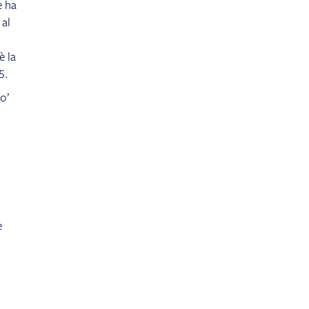
e ha
 al
è la
5.
o’
e