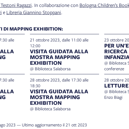
 Testoni Ragazzi
. In collaborazione con
Bologna Children’s Boo
i
e
Libreria Giannino Stoppani
.
I DI MAPPING EXHIBITION:
:30 alle
21 ottobre 2023, dalle 11:00 alle
23 ottobre 2
PER UN'E
12:00
 ALLA
VISITA GUIDATA ALLA
RICERCA
NG
MOSTRA MAPPING
INFANZI
EXHIBITION
@ Biblioteca S
@ Biblioteca Salaborsa
conferenze
:30 alle
28 ottobre 2023, dalle 17:30 alle
28 ottobre 2
LETTURE
18:30
 ALLA
VISITA GUIDATA ALLA
@ Biblioteca 
NG
MOSTRA MAPPING
Enzo Biagi
EXHIBITION
@ Biblioteca Salaborsa
6 ago 2023 — Ultimo aggiornamento il 21 ott 2023