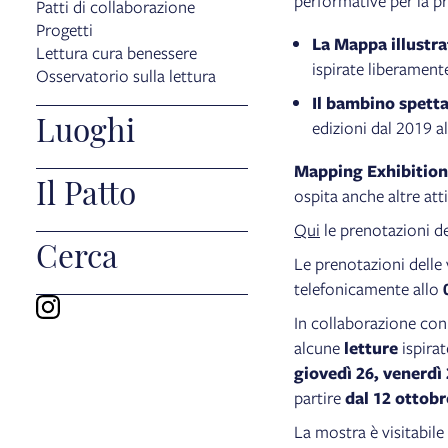
performative per la pr
Patti di collaborazione
Progetti
La Mappa illustra
Lettura cura benessere
ispirate liberamen
Osservatorio sulla lettura
Il bambino spett
Luoghi
edizioni dal 2019 a
Mapping Exhibition
Il Patto
ospita anche altre atti
Qui
le prenotazioni d
Cerca
Le prenotazioni delle 
telefonicamente allo
In collaborazione co
alcune
letture
ispirat
giovedì 26, venerdì
partire
dal 12 ottobr
La mostra è visitabile 