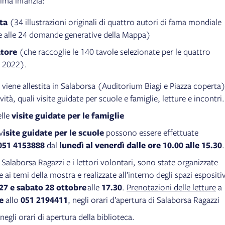
ima infanzia:
ta
(34 illustrazioni originali di quattro autori di fama mondiale
te alle 24 domande generative della Mappa)
atore
(che raccoglie le 140 tavole selezionate per le quattro
l 2022).
viene allestita in Salaborsa (Auditorium Biagi e Piazza coperta)
vità, quali visite guidate per scuole e famiglie, letture e incontri.
elle
visite guidate per le famiglie
v
isite guidate per le scuole
possono essere effettuate
051 4153888
dal
lunedì al venerdì dalle ore 10.00 alle 15.30
.
n
Salaborsa Ragazzi
e i lettori volontari, sono state organizzate
e ai temi della mostra e realizzate all’interno degli spazi espositiv
 27 e sabato 28 ottobre
alle
17.30
.
Prenotazioni delle letture
a
e
allo
051 2194411
, negli orari d’apertura di Salaborsa Ragazzi
negli orari di apertura della biblioteca.