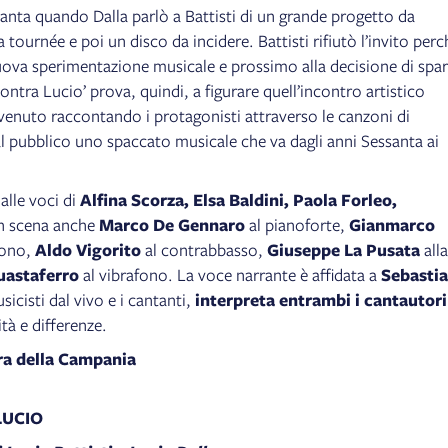
tanta quando Dalla parlò a Battisti di un grande progetto da
 tournée e poi un disco da incidere. Battisti rifiutò l’invito perc
ova sperimentazione musicale e prossimo alla decisione di spar
contra Lucio’ prova, quindi, a figurare quell’incontro artistico
enuto raccontando i protagonisti attraverso le canzoni di
l pubblico uno spaccato musicale che va dagli anni Sessanta ai
alle voci di
Alfina Scorza, Elsa Baldini, Paola Forleo,
In scena anche
Marco De Gennaro
al pianoforte,
Gianmarco
fono,
Aldo Vigorito
al contrabbasso,
Giuseppe La Pusata
alla
uastaferro
al vibrafono. La voce narrante è affidata a
Sebasti
icisti dal vivo e i cantanti,
interpreta entrambi i cantautori
tà e differenze.
a della Campania
LUCIO