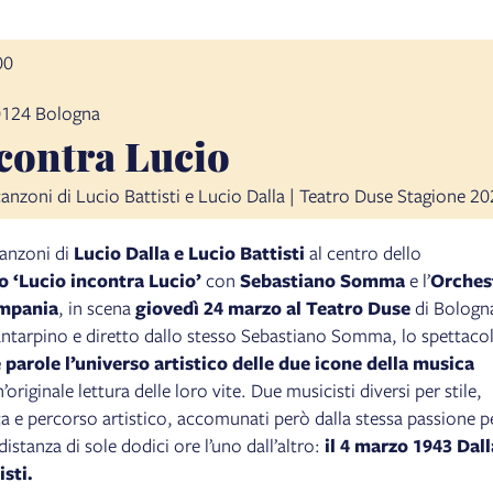
00
40124 Bologna
contra Lucio
e canzoni di Lucio Battisti e Lucio Dalla | Teatro Duse Stagione 
canzoni di
Lucio Dalla e Lucio Battisti
al centro dello
 ‘Lucio incontra Lucio’
con
Sebastiano Somma
e l’
Orches
ampania
, in scena
giovedì 24 marzo al Teatro Duse
di Bologn
antarpino e diretto dallo stesso Sebastiano Somma, lo spettaco
 parole l’universo artistico delle due icone della musica
riginale lettura delle loro vite. Due musicisti diversi per stile,
a e percorso artistico, accomunati però dalla stessa passione p
distanza di sole dodici ore l’uno dall’altro:
il 4 marzo 1943 Dall
isti.