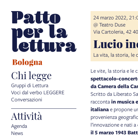
item 1 of 3
24 marzo 2022, 21:
@ Teatro Duse
Via Cartoleria, 42 
Lucio in
La vita, la storia, l
Le vite, la storia e le 
Chi legge
spettacolo-concerto
Gruppi di Lettura
da Camera della C
Voci dal verbo LEGGERE
Scritto da Liberato S
Conversazioni
racconta
in musica e
italiana
e propone un’o
Attività
provenienza geografic
l’innovazione e nati a 
Agenda
il 5 marzo 1943 Batt
News