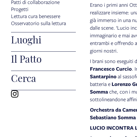
Patti di collaborazione
Erano i primi anni Ot
Progetti
realizzare insieme: una
Lettura cura benessere
già immerso in una nu
Osservatorio sulla lettura
dalle scene. ‘Lucio in
immaginario e mai avv
Luoghi
entrambi e offrendo a
giorni nostri.
Il Patto
I brani sono eseguiti d
Francesco Curcio
. 
Cerca
Santarpino
al sasso
batteria e
Lorenzo G
Somma
che, con i mus
sottolineandone affini
Orchestra da Camer
Sebastiano Somma
LUCIO INCONTRA 