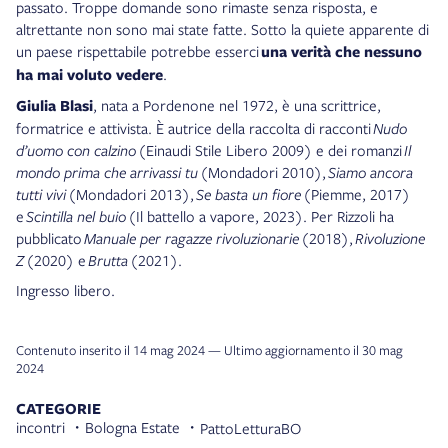
passato. Troppe domande sono rimaste senza risposta, e
altrettante non sono mai state fatte. Sotto la quiete apparente di
un paese rispettabile potrebbe esserci
una verità che nessuno
ha mai voluto vedere
.
Giulia Blasi
, nata a Pordenone nel 1972, è una scrittrice,
formatrice e attivista. È autrice della raccolta di racconti
Nudo
d’uomo con calzino
(Einaudi Stile Libero 2009) e dei romanzi
Il
mondo prima che arrivassi tu
(Mondadori 2010),
Siamo ancora
tutti vivi
(Mondadori 2013),
Se basta un fiore
(Piemme, 2017)
e
Scintilla nel buio
(Il battello a vapore, 2023). Per Rizzoli ha
pubblicato
Manuale per ragazze rivoluzionarie
(2018),
Rivoluzione
Z
(2020) e
Brutta
(2021).
Ingresso libero.
Contenuto inserito il 14 mag 2024 — Ultimo aggiornamento il 30 mag
2024
CATEGORIE
incontri
Bologna Estate
PattoLetturaBO