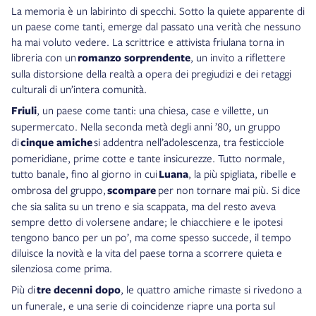
La memoria è un labirinto di specchi. Sotto la quiete apparente di
un paese come tanti, emerge dal passato una verità che nessuno
ha mai voluto vedere. La scrittrice e attivista friulana torna in
libreria con un
romanzo sorprendente
, un invito a riflettere
sulla distorsione della realtà a opera dei pregiudizi e dei retaggi
culturali di un’intera comunità.
Friuli
, un paese come tanti: una chiesa, case e villette, un
supermercato. Nella seconda metà degli anni ’80, un gruppo
di
cinque amiche
si addentra nell’adolescenza, tra festicciole
pomeridiane, prime cotte e tante insicurezze. Tutto normale,
tutto banale, fino al giorno in cui
Luana
, la più spigliata, ribelle e
ombrosa del gruppo,
scompare
per non tornare mai più. Si dice
che sia salita su un treno e sia scappata, ma del resto aveva
sempre detto di volersene andare; le chiacchiere e le ipotesi
tengono banco per un po’, ma come spesso succede, il tempo
diluisce la novità e la vita del paese torna a scorrere quieta e
silenziosa come prima.
Più di
tre decenni dopo
, le quattro amiche rimaste si rivedono a
un funerale, e una serie di coincidenze riapre una porta sul