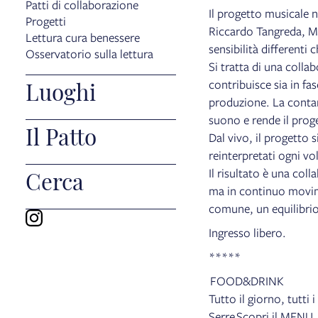
Patti di collaborazione
Il progetto musicale 
Progetti
Riccardo Tangreda, Ma
Lettura cura benessere
sensibilità differenti
Osservatorio sulla lettura
Si tratta di una colla
Luoghi
contribuisce sia in f
produzione. La contam
suono e rende il prog
Il Patto
Dal vivo, il progetto s
reinterpretati ogni vo
Il risultato è una col
Cerca
ma in continuo movime
comune, un equilibrio 
Ingresso libero.
*****
FOOD&DRINK
Tutto il giorno, tutti 
Serre
Scopri il MENU