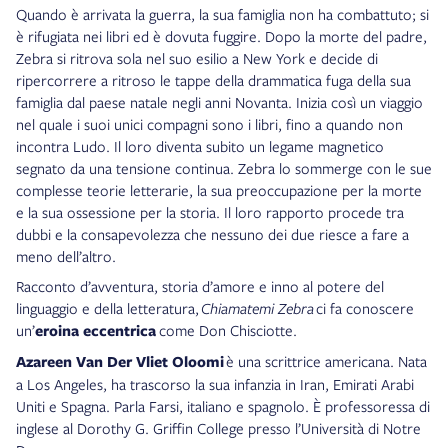
Quando è arrivata la guerra, la sua famiglia non ha combattuto; si
è rifugiata nei libri ed è dovuta fuggire. Dopo la morte del padre,
Zebra si ritrova sola nel suo esilio a New York e decide di
ripercorrere a ritroso le tappe della drammatica fuga della sua
famiglia dal paese natale negli anni Novanta. Inizia così un viaggio
nel quale i suoi unici compagni sono i libri, fino a quando non
incontra Ludo. Il loro diventa subito un legame magnetico
segnato da una tensione continua. Zebra lo sommerge con le sue
complesse teorie letterarie, la sua preoccupazione per la morte
e la sua ossessione per la storia. Il loro rapporto procede tra
dubbi e la consapevolezza che nessuno dei due riesce a fare a
meno dell’altro.
Racconto d’avventura, storia d’amore e inno al potere del
linguaggio e della letteratura,
Chiamatemi Zebra
ci fa conoscere
un’
eroina eccentrica
come Don Chisciotte.
Azareen Van Der Vliet Oloomi
è una scrittrice americana. Nata
a Los Angeles, ha trascorso la sua infanzia in Iran, Emirati Arabi
Uniti e Spagna. Parla Farsi, italiano e spagnolo. È professoressa di
inglese al Dorothy G. Griffin College presso l’Università di Notre