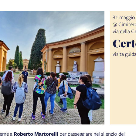
31 maggio
@ Cimitero
via della C
Cert
visita guid
sieme a
Roberto Martorelli
per passeggiare nel silenzio del