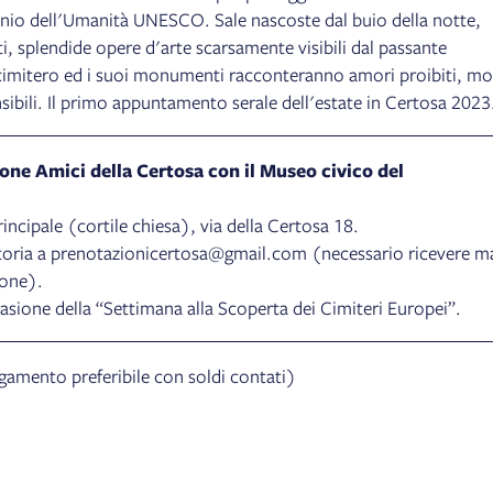
nio dell'Umanità UNESCO. Sale nascoste dal buio della notte,
i, splendide opere d'arte scarsamente visibili dal passante
l cimitero ed i suoi monumenti racconteranno amori proibiti, mo
nsibili. Il primo appuntamento serale dell'estate in Certosa 2023
one Amici della Certosa con il Museo civico del
rincipale (cortile chiesa), via della Certosa 18.
toria a prenotazionicertosa@gmail.com (necessario ricevere ma
ione).
ione della “Settimana alla Scoperta dei Cimiteri Europei”.
gamento preferibile con soldi contati)