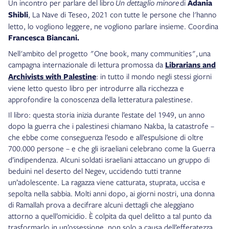
Un incontro per parlare del libro
Un dettaglio minore
di
Adania
Shibli
, La Nave di Teseo, 2021 con tutte le persone che l'hanno
letto, lo vogliono leggere, ne vogliono parlare insieme. Coordina
Francesca Biancani.
Nell'ambito del progetto "One book, many communities", una
campagna internazionale di lettura promossa da
Librarians and
Archivists with Palestine
: in tutto il mondo negli stessi giorni
viene letto questo libro per introdurre alla ricchezza e
approfondire la conoscenza della letteratura palestinese.
Il libro: questa storia inizia durante l’estate del 1949, un anno
dopo la guerra che i palestinesi chiamano Nakba, la catastrofe –
che ebbe come conseguenza l’esodo e all’espulsione di oltre
700.000 persone – e che gli israeliani celebrano come la Guerra
d’indipendenza. Alcuni soldati israeliani attaccano un gruppo di
beduini nel deserto del Negev, uccidendo tutti tranne
un’adolescente. La ragazza viene catturata, stuprata, uccisa e
sepolta nella sabbia. Molti anni dopo, ai giorni nostri, una donna
di Ramallah prova a decifrare alcuni dettagli che aleggiano
attorno a quell’omicidio. È colpita da quel delitto a tal punto da
trasformarlo in un’ossessione, non solo a causa dell’efferatezza