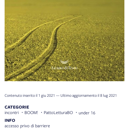
Contenuto inserito il 1 giu 2021 — Ultimo aggiornamento il 8 lug 2021
CATEGORIE
incontri
BOOM!
PattoLetturaBO
under 16
INFO
accesso privo di barriere