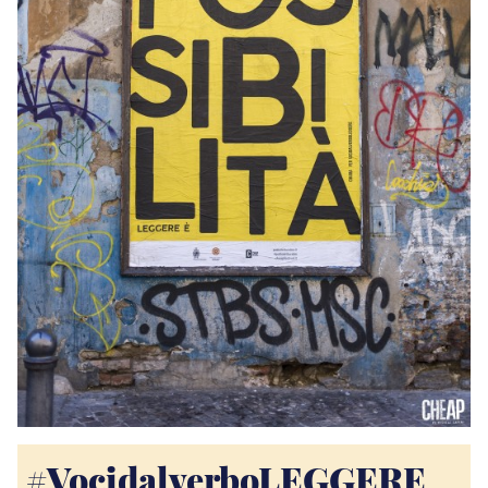
#Vocidalverbo​LEGGERE