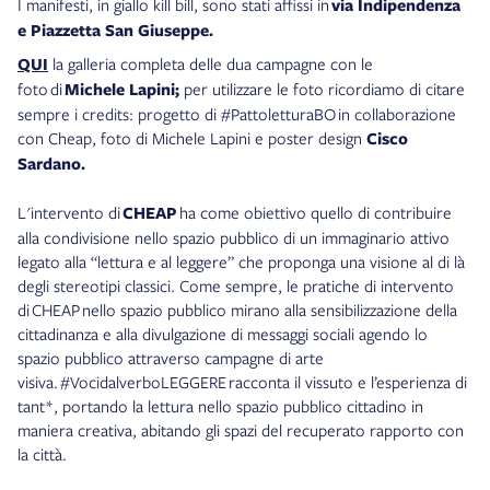
I manifesti, in giallo kill bill, sono stati affissi in
via Indipendenza
e Piazzetta San Giuseppe.
QUI
la galleria completa delle dua campagne con le
foto di
Michele Lapini;
per utilizzare le foto ricordiamo di citare
sempre i credits: progetto di #PattoletturaBO in collaborazione
con Cheap, foto di Michele Lapini e poster design
Cisco
Sardano.
L'intervento di
CHEAP
ha come obiettivo quello di contribuire
alla condivisione nello spazio pubblico di un immaginario attivo
legato alla “lettura e al leggere” che proponga una visione al di là
degli stereotipi classici. Come sempre, le pratiche di intervento
di CHEAP nello spazio pubblico mirano alla sensibilizzazione della
cittadinanza e alla divulgazione di messaggi sociali agendo lo
spazio pubblico attraverso campagne di arte
visiva. #VocidalverboLEGGERE racconta il vissuto e l’esperienza di
tant*, portando la lettura nello spazio pubblico cittadino in
maniera creativa, abitando gli spazi del recuperato rapporto con
la città.