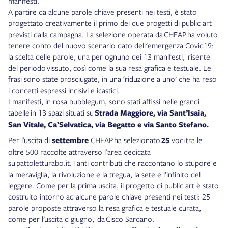
manifesti.
A partire da alcune parole chiave presenti nei testi, è stato
progettato creativamente il primo dei due progetti di public art
previsti dalla campagna. La selezione operata da CHEAP ha voluto
tenere conto del nuovo scenario dato dell'emergenza Covid19:
la scelta delle parole, una per ognuno dei 13 manifesti, risente
del periodo vissuto, così come la sua resa grafica e testuale. Le
frasi sono state prosciugate, in una ‘riduzione a uno’ che ha reso
i concetti espressi incisivi e icastici.
I manifesti, in rosa bubblegum, sono stati affissi nelle grandi
tabelle in 13 spazi situati su
Strada Maggiore, via Sant’Isaia,
San Vitale, Ca’Selvatica, via Begatto e via Santo Stefano.
Per l’uscita di
settembre
CHEAP ha selezionato
25
voci tra le
oltre 500 raccolte attraverso l’area dedicata
su pattoletturabo.it. Tanti contributi che raccontano lo stupore e
la meraviglia, la rivoluzione e la tregua, la sete e l’infinito del
leggere. Come per la prima uscita, il progetto di public art è stato
costruito intorno ad alcune parole chiave presenti nei testi: 25
parole proposte attraverso la resa grafica e testuale curata,
come per l’uscita d giugno, da Cisco Sardano.