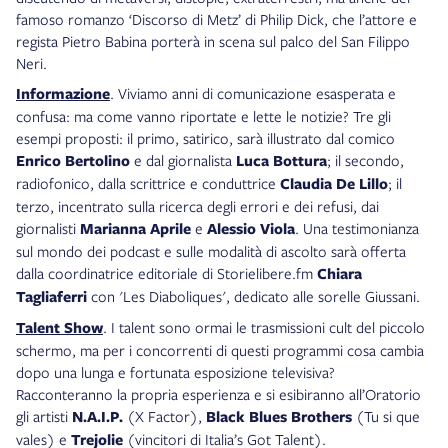
famoso romanzo ‘Discorso di Metz’ di Philip Dick, che l’attore e
regista Pietro Babina porterà in scena sul palco del San Filippo
Neri.
Informazione
. Viviamo anni di comunicazione esasperata e
confusa: ma come vanno riportate e lette le notizie? Tre gli
esempi proposti: il primo, satirico, sarà illustrato dal comico
Enrico Bertolino
e dal giornalista
Luca Bottura
; il secondo,
radiofonico, dalla scrittrice e conduttrice
Claudia De Lillo
; il
terzo, incentrato sulla ricerca degli errori e dei refusi, dai
giornalisti
Marianna Aprile
e
Alessio Viola
. Una testimonianza
sul mondo dei podcast e sulle modalità di ascolto sarà offerta
dalla coordinatrice editoriale di Storielibere.fm
Chiara
Tagliaferri
con 'Les Diaboliques', dedicato alle sorelle Giussani.
Talent Show
. I talent sono ormai le trasmissioni cult del piccolo
schermo, ma per i concorrenti di questi programmi cosa cambia
dopo una lunga e fortunata esposizione televisiva?
Racconteranno la propria esperienza e si esibiranno all’Oratorio
gli artisti
N.A.I.P.
(X Factor),
Black Blues Brothers
(Tu si que
vales) e
Trejolie
(vincitori di Italia’s Got Talent).