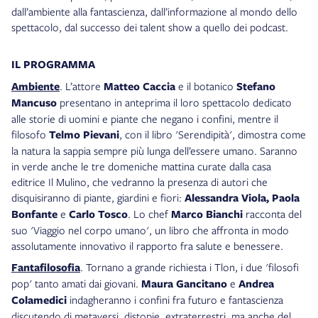
dall’ambiente alla fantascienza, dall’informazione al mondo dello
spettacolo, dal successo dei talent show a quello dei podcast.
IL PROGRAMMA
Ambiente
. L’attore
Matteo Caccia
e il botanico
Stefano
Mancuso
presentano in anteprima il loro spettacolo dedicato
alle storie di uomini e piante che negano i confini, mentre il
filosofo
Telmo Pievani
, con il libro 'Serendipità', dimostra come
la natura la sappia sempre più lunga dell’essere umano. Saranno
in verde anche le tre domeniche mattina curate dalla casa
editrice Il Mulino, che vedranno la presenza di autori che
disquisiranno di piante, giardini e fiori:
Alessandra Viola, Paola
Bonfante
e
Carlo Tosco
. Lo chef
Marco Bianchi
racconta del
suo 'Viaggio nel corpo umano', un libro che affronta in modo
assolutamente innovativo il rapporto fra salute e benessere.
Fantafilosofia
. Tornano a grande richiesta i Tlon, i due 'filosofi
pop' tanto amati dai giovani.
Maura Gancitano
e
Andrea
Colamedici
indagheranno i confini fra futuro e fantascienza
discutendo di metaversi, distopie, extraterrestri, ma anche del