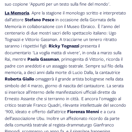
suo copione 'Appunti per un testo sulla fine del mondo'.
La Memoria
. Apre la stagione il monologo scritto e interpretato
dall’attore
Stefano Pesce
in occasione della Giornata della
Memoria in collaborazione con il Museo Ebraico. È l'anno del
centenario di due mostri sacri dello spettacolo italiano: Ugo
Tognazzi e Vittorio Gassman. A tracciarne un tenero ritratto
saranno i rispettivi figli:
Ricky Tognazzi
presenta il
documentario 'La voglia matta di vivere', in onda a marzo sulla
Rai, mentre
Paola Gassman
, primogenita di Vittorio, ricorda il
padre con aneddoti e un assaggio teatrale. Sempre sul filo della
memoria, a dieci anni dalla morte di Lucio Dalla, la cantautrice
Roberta Giallo
omaggerà il grande artista bolognese nella data
simbolo del 4 marzo, giorno di nascita del cantautore. La serata
si inserisce all’interno delle manifestazioni ufficiali dirette da
Ernesto Assante che si terranno in città. E ancora l'omaggio al
critico teatrale Franco Quadri, rilevante intellettuale del secondo
'900, ideato e offerto dall’attrice
Fiorenza Menni
e a cura
dell’associazione Ubu. Inoltre un affezionato ricordo da parte
della comunità teatrale al regista-drammaturgo Gianfranco
Rimondi, scomparso un anno fa, e il singolare happening