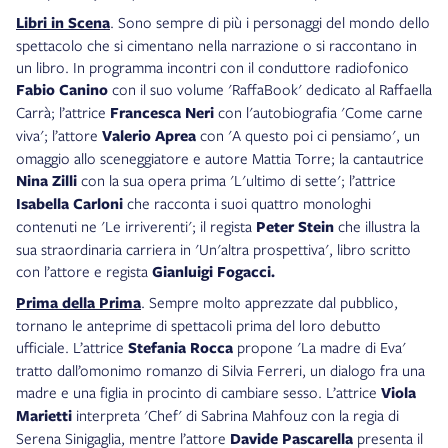
Libri in Scena
. Sono sempre di più i personaggi del mondo dello
spettacolo che si cimentano nella narrazione o si raccontano in
un libro. In programma incontri con il conduttore radiofonico
Fabio Canino
con il suo volume 'RaffaBook' dedicato al Raffaella
Carrà; l’attrice
Francesca Neri
con l'autobiografia 'Come carne
viva'; l’attore
Valerio Aprea
con 'A questo poi ci pensiamo', un
omaggio allo sceneggiatore e autore Mattia Torre; la cantautrice
Nina Zilli
con la sua opera prima 'L'ultimo di sette'; l’attrice
Isabella Carloni
che racconta i suoi quattro monologhi
contenuti ne 'Le irriverenti'; il regista
Peter Stein
che illustra la
sua straordinaria carriera in 'Un'altra prospettiva', libro scritto
con l’attore e regista
Gianluigi Fogacci.
Prima della Prima
. Sempre molto apprezzate dal pubblico,
tornano le anteprime di spettacoli prima del loro debutto
ufficiale. L’attrice
Stefania Rocca
propone 'La madre di Eva'
tratto dall’omonimo romanzo di Silvia Ferreri, un dialogo fra una
madre e una figlia in procinto di cambiare sesso. L’attrice
Viola
Marietti
interpreta 'Chef' di Sabrina Mahfouz con la regia di
Serena Sinigaglia, mentre l’attore
Davide Pascarella
presenta il