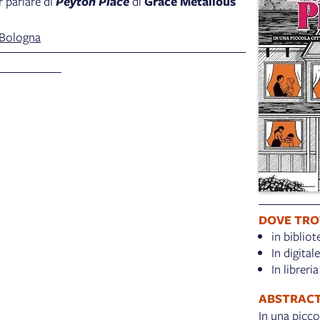
 parlare di
Peyton Place
di
Grace Metalious
Bologna
DOVE TRO
in bibliot
In digital
In libreria
ABSTRAC
In una picco