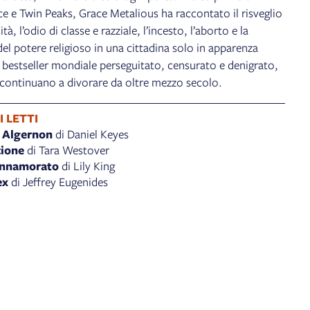
e e Twin Peaks, Grace Metalious ha raccontato il risveglio
ità, l’odio di classe e razziale, l’incesto, l’aborto e la
el potere religioso in una cittadina solo in apparenza
 bestseller mondiale perseguitato, censurato e denigrato,
i continuano a divorare da oltre mezzo secolo.
I LETTI
r Algernon
di Daniel Keyes
zione
di Tara Westover
innamorato
di Lily King
ex
di Jeffrey Eugenides