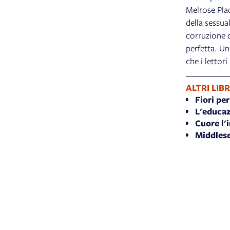
Melrose Plac
della sessual
corruzione d
perfetta. Un
che i lettor
ALTRI LIBR
Fiori pe
L'educa
Cuore l'
Middles