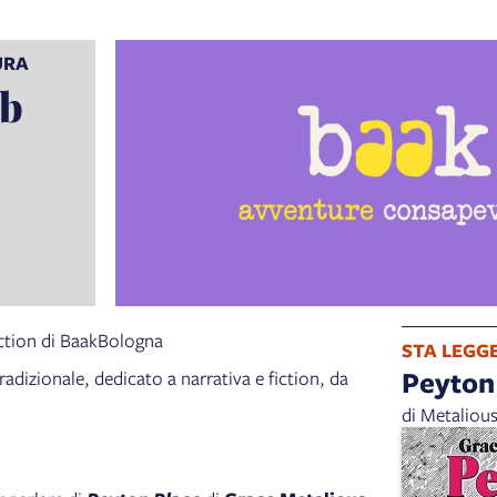
URA
ub
fiction di BaakBologna
STA LEGG
Peyton
radizionale, dedicato a narrativa e fiction, da
di Metaliou