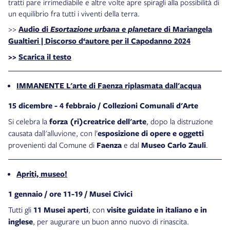
tratti pare irrimediabile e altre volte apre spiragli alla possibilità di
un equilibrio fra tutti i viventi della terra.
>>
Audio di
Esortazione urbana e planetare
di Mariangela
Gualtieri | Discorso d‘autore per il Capodanno 2024
>>
Scarica il testo
IMMANENTE L
'arte di Faenza riplasmata dall'acqua
15 dicembre - 4 febbraio / Collezioni Comunali d'Arte
Si celebra la
forza (ri)creatrice dell'arte
, dopo la distruzione
causata dall'alluvione, con l’
esposizione di opere e oggetti
provenienti dal Comune di
Faenza
e dal
Museo Carlo Zauli
.
Apriti, museo!
1 gennaio / ore 11-19 / Musei Civici
Tutti gli
11 Musei aperti
, con
visite guidate in italiano e in
inglese
, per augurare un buon anno nuovo di rinascita.