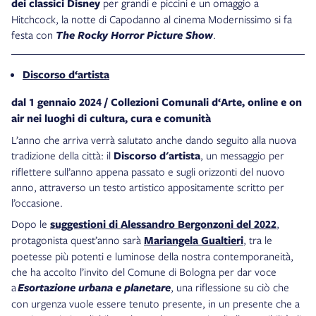
dei classici Disney
per grandi e piccini e un omaggio a
Hitchcock, la notte di Capodanno al cinema Modernissimo si fa
festa con
The Rocky Horror Picture Show
.
Discorso d‘artista
dal 1 gennaio 2024 / Collezioni Comunali d‘Arte, online e on
air nei luoghi di cultura, cura e comunità
L’anno che arriva verrà salutato anche dando seguito alla nuova
tradizione della città: il
Discorso d'artista
, un messaggio per
riflettere sull’anno appena passato e sugli orizzonti del nuovo
anno, attraverso un testo artistico appositamente scritto per
l’occasione.
Dopo le
suggestioni di Alessandro Bergonzoni del 2022
,
protagonista quest’anno sarà
Mariangela Gualtieri
, tra le
poetesse più potenti e luminose della nostra contemporaneità,
che ha accolto l’invito del Comune di Bologna per dar voce
a
Esortazione urbana e planetare
, una riflessione su ciò che
con urgenza vuole essere tenuto presente, in un presente che a