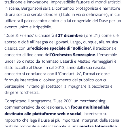
tradizione e innovazione. Imprevedibile fautore di mondi artistici,
in scena, Bergonzoni sarà al contempo protagonista e narratore
di una sorta di serata d’onore (titolo in via di definizione), in cui
utilizzerà il palcoscenico amico e a lui congeniale del Duse per un
evento unico e irripetibile.
‘Duse & Friends’ si chiuderà il
27 dicembre
(ore 21) come si è
aperto e cioè all’insegna dei giovani. Largo, dunque, alla musica
classica con un’
edizione speciale di ‘Bollicine’
, il tradizionale
concerto di fine anno dell’
Orchestra Senzaspine
. L’ensemble
under 35 diretto da Tommaso Ussardi e Matteo Parmeggiani è
stato accolto al Duse fin dal 2013, anno dalla sua nascita. Il
concerto si concluderà con il ‘Conduct Us’, l’ormai celebre
formula interattiva di coinvolgimento del pubblico con cui i
Senzaspine invitano gli spettatori a impugnare la bacchetta e
dirigere l’orchestra.
Completano il programma ‘Duse 200’, un merchandising
commemorativo da collezionare, un
focus multimediale
destinato alle piattaforme web e social
, incentrato sul
rapporto che lega il Duse ai più importanti interpreti della scena
teatrale nazionale e internazionale, e una
mostra fotografica