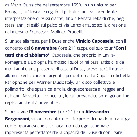
da Maria Callas che nel settembre 1950, in un unicum per
Bologna, fu ‘Tosca’ e regalò al pubblico una sorprendente
interpretazione di ‘Vissi d’arte’, fino a Renata Tebaldi che, negli
stessi anni, si esibì sul palco di Via Cartoleria, sotto la direzione
del maestro Francesco Molinari Pradelli.
Si unisce alla festa per il Duse anche
Vinicio Capossela
, con il
concerto del
6 novembre
(ore 21) tappa del suo tour
‘Con i
tasti che ci abbiamo’
. Capossela, che proprio in Emilia-
Romagna e a Bologna ha mosso i suoi primi passi artistici e da
molti anni è una presenza di casa al Duse, presenterà il nuovo
album ‘Tredici canzoni urgenti’, prodotto da La Cupa su etichetta
Parlophone per Warner Music Italy. Un disco collettivo e
polimorfo, che spazia dalla folìa cinquecentesca al reggae and
dub anni Novanta. Il concerto, le cui prevendite sono già on line,
replica anche il 7 novembre.
Si prosegue l’
8 novembre
(ore 21) con
Alessandro
Bergonzoni
, visionario autore e interprete di una drammaturgia
contemporanea che si colloca fuori da ogni schema e
rappresenta perfettamente la capacità del Duse di coniugare