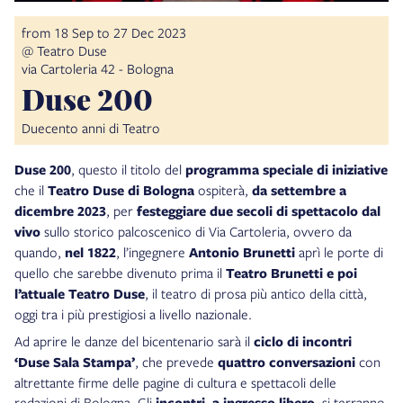
from 18 Sep to 27 Dec 2023
@ Teatro Duse
via Cartoleria 42 - Bologna
Duse 200
Duecento anni di Teatro
Duse 200
, questo il titolo del
programma speciale di iniziative
che il
Teatro Duse di Bologna
ospiterà,
da settembre a
dicembre 2023
, per
festeggiare due secoli di spettacolo dal
vivo
sullo storico palcoscenico di Via Cartoleria, ovvero da
quando,
nel 1822
, l’ingegnere
Antonio Brunetti
aprì le porte di
quello che sarebbe divenuto
prima il
Teatro Brunetti e poi
l’attuale Teatro Duse
, il teatro di prosa più antico della città,
oggi tra i più prestigiosi a livello nazionale.
Ad aprire le danze del bicentenario sarà il
ciclo di incontri
‘Duse Sala Stampa’
, che prevede
quattro conversazioni
con
altrettante firme delle pagine di cultura e spettacoli delle
redazioni di Bologna. Gli
incontri,
a ingresso libero
, si terranno