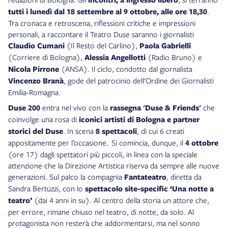
tutti i lunedì dal 18 settembre al 9 ottobre, alle ore 18,30
.
Tra cronaca e retroscena, riflessioni critiche e impressioni
personali, a raccontare il Teatro Duse saranno i giornalisti
Claudio Cumani
(Il Resto del Carlino),
Paola Gabrielli
(Corriere di Bologna),
Alessia Angellotti
(Radio Bruno) e
Nicola Pirrone
(ANSA). Il ciclo, condotto dal giornalista
Vincenzo Branà
, gode del patrocinio dell’Ordine dei Giornalisti
Emilia-Romagna.
Duse 200
entra nel vivo con la
rassegna 'Duse & Friends'
che
coinvolge una rosa di
iconici artisti di Bologna e partner
storici del Duse
. In scena
8 spettacoli
, di cui 6 creati
appositamente per l’occasione. Si comincia, dunque, il
4 ottobre
(ore 17) dagli spettatori più piccoli, in linea con la speciale
attenzione che la Direzione Artistica riserva da sempre alle nuove
generazioni. Sul palco la compagnia
Fantateatro
, diretta da
Sandra Bertuzzi, con lo
spettacolo site-specific ‘Una notte a
teatro’
(dai 4 anni in su). Al centro della storia un attore che,
per errore, rimane chiuso nel teatro, di notte, da solo. Al
protagonista non resterà che addormentarsi, ma nel sonno