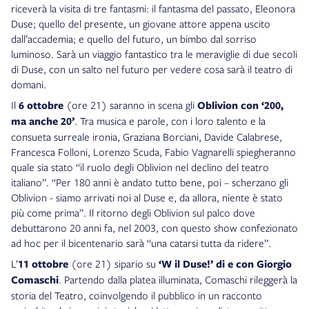
riceverà la visita di tre fantasmi: il fantasma del passato, Eleonora
Duse; quello del presente, un giovane attore appena uscito
dall’accademia; e quello del futuro, un bimbo dal sorriso
luminoso. Sarà un viaggio fantastico tra le meraviglie di due secoli
di Duse, con un salto nel futuro per vedere cosa sarà il teatro di
domani.
Il
6 ottobre
(ore 21) saranno in scena gli
Oblivion con ‘200,
ma anche 20’
. Tra musica e parole, con i loro talento e la
consueta surreale ironia, Graziana Borciani, Davide Calabrese,
Francesca Folloni, Lorenzo Scuda, Fabio Vagnarelli spiegheranno
quale sia stato “il ruolo degli Oblivion nel declino del teatro
italiano”. “Per 180 anni è andato tutto bene, poi – scherzano gli
Oblivion - siamo arrivati noi al Duse e, da allora, niente è stato
più come prima”. Il ritorno degli Oblivion sul palco dove
debuttarono 20 anni fa, nel 2003, con questo show confezionato
ad hoc per il bicentenario sarà “una catarsi tutta da ridere”.
L’
11 ottobre
(ore 21) sipario su
‘W il Duse!’ di e con Giorgio
Comaschi
. Partendo dalla platea illuminata, Comaschi rileggerà la
storia del Teatro, coinvolgendo il pubblico in un racconto