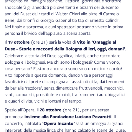
arricchito da immagini storiche. L’attore, giornalista e scrittore
snocciolerà gli aneddoti più divertenti e bizzarri dei duecento
anni del Duse: dai ritardi di Walter Chiari alle bizze di Carmelo
Bene, dai trionfi di Giorgio Gaber al tip tap di Ernesto Calindri.
Nel finale a sorpresa, alcuni spettatori potranno vivere in prima
persona il brivido dell’applauso a scena aperta.
Il
19 ottobre
(ore 21) sarà la volta di
Vito in ‘Omaggio al
Duse - Storie e racconti della Bologna di ieri, oggi, domani’
.
Celebrare la storia del Duse significa, infatti, anche raccontare
Bologna e i bolognesi. Ma chi sono i bolognesi? Come vivono,
cosa pensano? Esistono ancora o sono solo un mitico ricordo?
Vito risponde a queste domande, dando vita a personaggi
favolistici: dal prete di campagna al tassista di città, dai fenomeni
da bar alle ‘rezdore’, senza dimenticare fruttivendoli, meccanici,
santi, comunisti, prostitute e maiali, tra frammenti autobiografici
e quadri di vita, vicini e lontani nel tempo.
Spazio all’Opera, il
28 ottobre
(ore 21), per una serata
promossa
insieme alla Fondazione Luciano Pavarotti
. Il
concerto, intitolato
‘Opera Incanto’
sarà un omaggio ai grandi
interpreti della musica lirica che hanno calcato le scene del Duse: