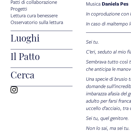
Patti di collaborazione
Musica
Daniela Pes
Progetti
In coproduzione con 
Lettura cura benessere
Osservatorio sulla lettura
In caso di maltempo l
Luoghi
Sei tu.
C’eri, seduto al mio f
Il Patto
Sembrava tutto così tr
che anticipa le manovr
Cerca
Una specie di brusio 
domande sull’incredibil
imbarazza afasia del 
adulto per farsi fran
uccello d’acciaio, tra 
Sei tu, quel genitore.
Non lo sai, ma sei tu.