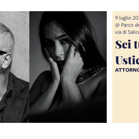
9 luglio 2
@ Parco de
via di Sali
Sei 
Usti
ATTORNO