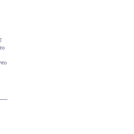
a
E
nto
anto