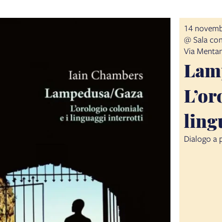
14 novemb
@ Sala con
Via Mentan
Lam
L’or
ling
Dialogo a p