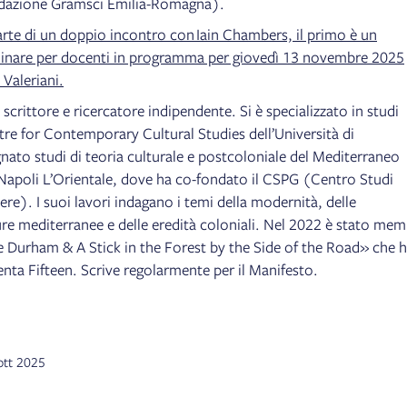
azione Gramsci Emilia-Romagna).
arte di un doppio incontro con
Iain Chambers, il primo è un
plinare per docenti in programma per giovedì 13 novembre 2025
 Valeriani.
scrittore e ricercatore indipendente. Si è specializzato in studi
ntre for Contemporary Cultural Studies dell’Università di
ato studi di teoria culturale e postcoloniale del Mediterraneo
i Napoli L’Orientale, dove ha co-fondato il CSPG (Centro Studi
ere). I suoi lavori indagano i temi della modernità, delle
ture mediterranee e delle eredità coloniali. Nel 2022 è stato me
e Durham & A Stick in the Forest by the Side of the Road» che 
ta Fifteen. Scrive regolarmente per il Manifesto.
 ott 2025