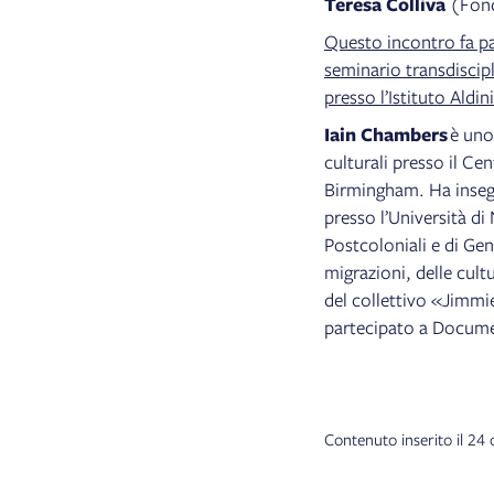
Teresa Colliva
(Fond
Questo incontro fa p
seminario transdisci
presso l’Istituto Aldini
Iain Chambers
è uno 
culturali presso il Ce
Birmingham. Ha insegn
presso l’Università d
Postcoloniali e di Gen
migrazioni, delle cul
del collettivo «Jimmi
partecipato a Documen
Contenuto inserito il 24