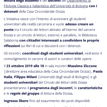
lettura degli studenti
e dei
docenti
del
Dipartimento di
Filologia Classica e Italianistica dell'Università di Bologna
con i
detenuti
della Casa Circondariale Dozza
L'iniziativa nasce con l'intento di avvicinare gli studenti
universitari alla realtà carceraria e vuole
adesso creare un
ponte
tra il circolo dei lettori attivato all'interno del carcere
Dozza e un circolo di lettori, esterno e parallelo, in Biblioteca
Salaborsa
con cittadini
interessati a condividere le proprie
riflessioni
sui libri di cui si discuterà con i detenuti.
Gli incontri,
coordinati dagli studenti universitari
, vedranno il
coinvolgimento in carcere di autori e curatori delle opere.
Il
23 ottobre 2019 alle 18
in sala incontri
Massimo Ziccone
(direttore area educatica della Casa Circondariale Dozza),
Paola
Italia
,
Filippo Milani
(Università degli studi di Bologna) e gli
studenti universitari
del
Circolo dei lettori della Dozza
presenteranno il
programma degli incontri
, le
caratteristiche
e le
regole del gruppo
di lettura
della Dozza
.
Ingresso libero
fino ad esaurimento dei posti disponibili.