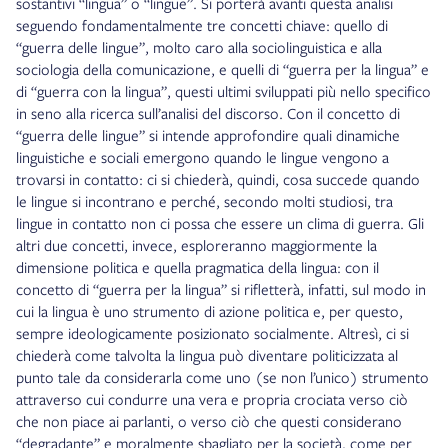
sostantivi “lingua” o “lingue”. Si porterà avanti questa analisi
seguendo fondamentalmente tre concetti chiave: quello di
“guerra delle lingue”, molto caro alla sociolinguistica e alla
sociologia della comunicazione, e quelli di “guerra per la lingua” e
di “guerra con la lingua”, questi ultimi sviluppati più nello specifico
in seno alla ricerca sull’analisi del discorso. Con il concetto di
“guerra delle lingue” si intende approfondire quali dinamiche
linguistiche e sociali emergono quando le lingue vengono a
trovarsi in contatto: ci si chiederà, quindi, cosa succede quando
le lingue si incontrano e perché, secondo molti studiosi, tra
lingue in contatto non ci possa che essere un clima di guerra. Gli
altri due concetti, invece, esploreranno maggiormente la
dimensione politica e quella pragmatica della lingua: con il
concetto di “guerra per la lingua” si rifletterà, infatti, sul modo in
cui la lingua è uno strumento di azione politica e, per questo,
sempre ideologicamente posizionato socialmente. Altresì, ci si
chiederà come talvolta la lingua può diventare politicizzata al
punto tale da considerarla come uno (se non l’unico) strumento
attraverso cui condurre una vera e propria crociata verso ciò
che non piace ai parlanti, o verso ciò che questi considerano
“degradante” e moralmente sbagliato per la società, come per