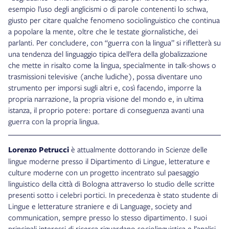
esempio l’uso degli anglicismi o di parole contenenti lo schwa,
giusto per citare qualche fenomeno sociolinguistico che continua
a popolare la mente, oltre che le testate giornalistiche, dei
parlanti. Per concludere, con “guerra con la lingua” si rifletterà su
una tendenza del linguaggio tipica dell’era della globalizzazione
che mette in risalto come la lingua, specialmente in talk-shows o
trasmissioni televisive (anche ludiche), possa diventare uno
strumento per imporsi sugli altri e, così facendo, imporre la
propria narrazione, la propria visione del mondo e, in ultima
istanza, il proprio potere: portare di conseguenza avanti una
guerra con la propria lingua.
Lorenzo Petrucci
è attualmente dottorando in Scienze delle
lingue moderne presso il Dipartimento di Lingue, letterature e
culture moderne con un progetto incentrato sul paesaggio
linguistico della città di Bologna attraverso lo studio delle scritte
presenti sotto i celebri portici. In precedenza è stato studente di
Lingue e letterature straniere e di Language, society and
communication, sempre presso lo stesso dipartimento. I suoi
principali interessi di ricerca riguardano sociolinguistica e l’analisi