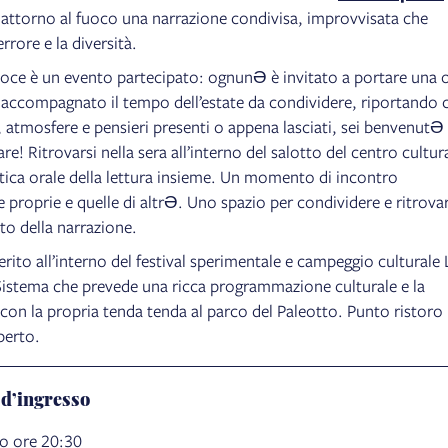
e attorno al fuoco una narrazione condivisa, improvvisata che
errore e la diversità.
voce è un evento partecipato: ognunƏ è invitato a portare una 
 accompagnato il tempo dell’estate da condividere, riportando 
i, atmosfere e pensieri presenti o appena lasciati, sei benvenutƏ
re! Ritrovarsi nella sera all’interno del salotto del centro cultur
atica orale della lettura insieme. Un momento di incontro
le proprie e quelle di altrƏ. Uno spazio per condividere e ritrovar
to della narrazione.
ito all’interno del festival sperimentale e campeggio culturale 
istema che prevede una ricca programmazione culturale e la
 con la propria tenda tenda al parco del Paleotto. Punto ristoro
perto.
 d’ingresso
o ore 20:30