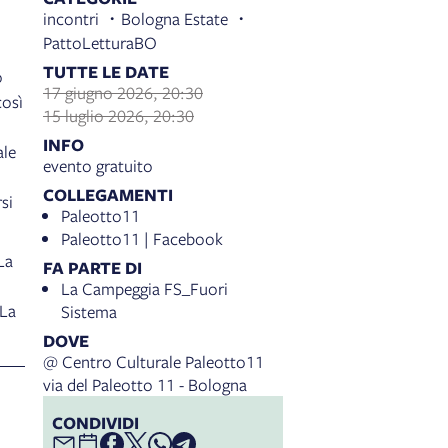
incontri
Bologna Estate
PattoLetturaBO
TUTTE LE DATE
o
17 giugno 2026, 20:30
così
15 luglio 2026, 20:30
INFO
ale
evento gratuito
COLLEGAMENTI
si
Paleotto11
Paleotto11 | Facebook
La
FA PARTE DI
La Campeggia FS_Fuori
 La
Sistema
DOVE
@ Centro Culturale Paleotto11
via del Paleotto 11 - Bologna
CONDIVIDI