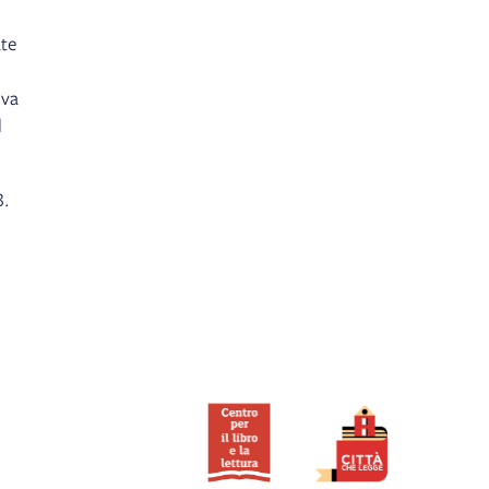
ate
iva
l
3.