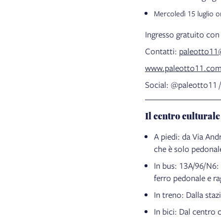
Mercoledì 15 luglio 
Ingresso gratuito co
Contatti:
paleotto11
www.paleotto11.co
Social: @paleotto11 
Il centro culturale
A piedi: da Via And
che è solo pedonale
In bus: 13A/96/N6: 
ferro pedonale e ra
In treno: Dalla sta
In bici: Dal centro 