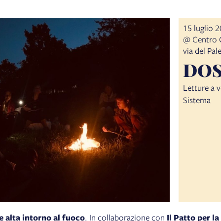
15 luglio 
@ Centro C
via del Pa
DO
Letture a 
Sistema
 alta intorno al fuoco
. In collaborazione con
Il Patto per la