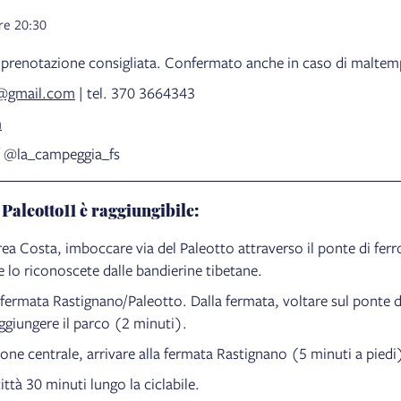
ore 20:30
n prenotazione consigliata. Confermato anche in caso di maltem
@gmail.com
| tel. 370 3664343
m
/ @la_campeggia_fs
 Paleotto11 è raggiungibile:
rea Costa, imboccare via del Paleotto attraverso il ponte di ferr
 lo riconoscete dalle bandierine tibetane.
fermata Rastignano/Paleotto. Dalla fermata, voltare sul ponte d
ggiungere il parco (2 minuti).
zione centrale, arrivare alla fermata Rastignano (5 minuti a piedi
città 30 minuti lungo la ciclabile.