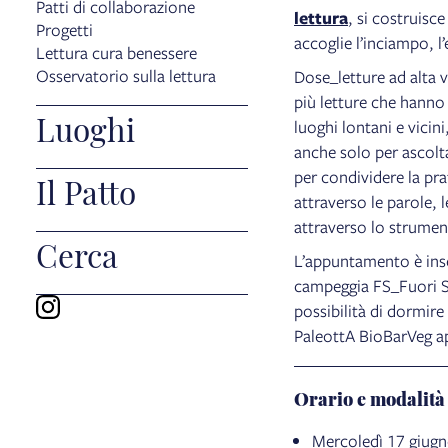
Patti di collaborazione
lettura
, si costruisc
Progetti
accoglie l’inciampo, l’
Lettura cura benessere
Osservatorio sulla lettura
Dose_letture ad alta 
più letture che hanno
Luoghi
luoghi lontani e vicin
anche solo per ascolta
per condividere la pr
Il Patto
attraverso le parole, 
attraverso lo strumen
Cerca
L’appuntamento è inser
campeggia FS_Fuori S
possibilità di dormire
PaleottA BioBarVeg a
Orario e modalità
Mercoledì 17 giugn