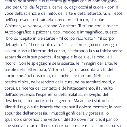
centro della scena e ci racconta gli organi che lo compongono -
uno per uno, dal fegato al cervello, dagli occhi al cuore - con la
voce della scienza e del mito, dell'arte e della letteratura. E riesce
nell'impresa di restituircelo intero: «elettrico», direbbe
Whitman, «vivente», direbbe Winnicott. Tutt'uno con la psiche.
Autobiografico e psicoanalitico, medico e immaginifico, questo
libro concepito in tre stanze - "il corpo ricordato", "il corpo
dettagliato", "il corpo ritrovato" - ci accompagna in un viaggio
avventuroso all'interno del corpo, celebrando la sua fisicità senza
separarla dalla sua poetica. Il sangue e le cellule, i simboli e i
ricordi. Con le spiegazioni della scienza, le immagini dell'arte, le
parole della letteratura, Vittorio Lingiardi racconta la vita del
corpo che è «il nostro io, ma anche il primo tu». Nella sua
pratica clinica, nell'esercizio della cura, ne ha ascoltati molti, di
corpi. La ricerca del contatto e dell'attaccamento, il tumulto
dell'adolescenza, l'esperienza della malattia, il risveglio del
desiderio, le metamorfosi del genere. Ma anche i sintomi e i
silenzi: il taglio sulle braccia che attenua il dolore mentale; le ossa
appuntite dell'anoressia; i muscoli gonfi della vigoressia; lo
sguardo dismorfico che vede un difetto dove non c'è; il panico
che simula l'infarto. Il nostro corpo ci segue e ci accompagna, sa