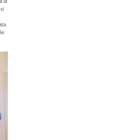
a la
si
ata
le.