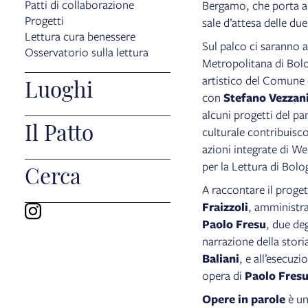
Patti di collaborazione
Bergamo, che porta art
Progetti
sale d’attesa delle due
Lettura cura benessere
Sul palco ci saranno
Osservatorio sulla lettura
Metropolitana di Bolo
artistico del Comune 
Luoghi
con
Stefano Vezzan
alcuni progetti del p
Il Patto
culturale contribuisco
azioni integrate di W
per la Lettura di Bolo
Cerca
A raccontare il proge
Fraizzoli
, amministra
Paolo Fresu
, due deg
narrazione della stori
Baliani
, e all’esecu
opera di
Paolo Fres
Opere in parole
è un