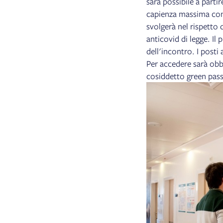
sarà possibile a parti
capienza massima conse
svolgerà nel rispetto d
anticovid di legge. Il
dell'incontro. I posti
Per accedere sarà obbl
cosiddetto green pass)