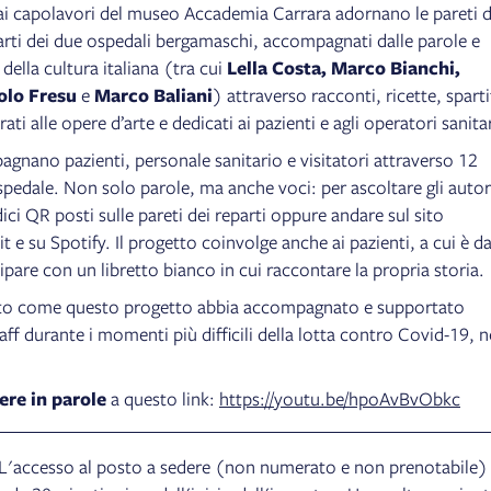
ai capolavori del museo Accademia Carrara adornano le pareti d
parti dei due ospedali bergamaschi, accompagnati dalle parole e
 della cultura italiana (tra cui
Lella Costa, Marco Bianchi,
olo Fresu
e
Marco Baliani
) attraverso racconti, ricette, sparti
rati alle opere d’arte e dedicati ai pazienti e agli operatori sanitar
agnano pazienti, personale sanitario e visitatori attraverso 12
n ospedale. Non solo parole, ma anche voci: per ascoltare gli autor
ici QR posti sulle pareti dei reparti oppure andare sul sito
t e su Spotify. Il progetto coinvolge anche ai pazienti, a cui è d
ecipare con un libretto bianco in cui raccontare la propria storia.
ato come questo progetto abbia accompagnato e supportato
taff durante i momenti più difficili della lotta contro Covid-19, n
ere in parole
a questo link:
https://youtu.be/hpoAvBvObkc
. L'accesso al posto a sedere (non numerato e non prenotabile)