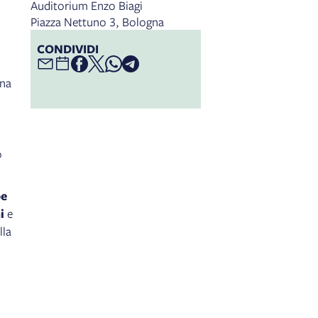
Auditorium Enzo Biagi
Piazza Nettuno 3, Bologna
CONDIVIDI
gna
o
pe
ni
e
lla