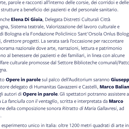
e, parole e racconti all’interno delle corsie, dei corridoi e delle
 strutture a beneficio dei pazienti e del personale sanitario.
 anche
Elena Di Gioia
, Delegata Distretti Culturali Città
gna, Sistema teatrale, Valorizzazione del lavoro culturale e
di Bologna e la Fondazione Policlinico Sant'Orsola Onlus Bolo
i
, direttore progetti. La serata sarà l’occasione per raccontare
anorama nazionale dove arte, narrazioni, lettura e patrimonio
no al benessere dei pazienti e dei familiari, in linea con alcune
elfare culturale promosse dal Settore Biblioteche comunali/Patt
gna.
tto
Opere in parole
sul palco dell’Auditorium saranno
Giusep
tore delegato di Humanitas Gavazzeni e Castelli,
Marco Balia
li autori di
Opere in parole
. Gli spettatori potranno assistere a
a
La fanciulla con il ventaglio
, scritta e interpretata da
Marco
zione della composizione sonora
Ritratto di Maria Gallavresi
, ad
u
.
 esperimento unico in Italia: oltre 1200 metri quadrati di arte in