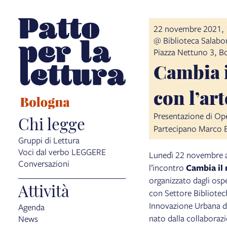
item 1 of 4
22 novembre 2021, 
@ Biblioteca Salabo
Piazza Nettuno 3, B
Cambia i
con l’art
Presentazione di Oper
Chi legge
Partecipano Marco Ba
Gruppi di Lettura
Voci dal verbo LEGGERE
​Lunedì 22 novembre a
Conversazioni
l’incontro
Cambia il 
organizzato dagli osp
Attività
con Settore Bibliotec
Innovazione Urbana di
Agenda
nato dalla collaboraz
News