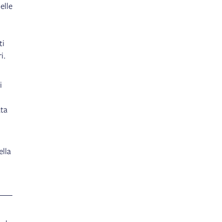
elle
ti
i.
i
ata
ella