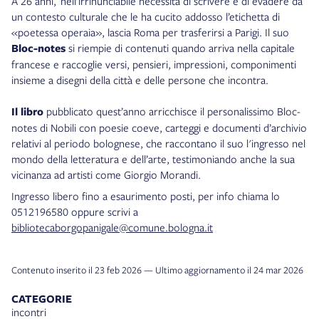
A 26 anni, nell’irrinunciabile necessità di scrivere e di evadere da
un contesto culturale che le ha cucito addosso l’etichetta di
«poetessa operaia», lascia Roma per trasferirsi a Parigi. Il suo
Bloc-notes
si riempie di contenuti quando arriva nella capitale
francese e raccoglie versi, pensieri, impressioni, componimenti
insieme a disegni della città e delle persone che incontra.
Il libro
pubblicato quest’anno arricchisce il personalissimo Bloc-
notes di Nobili con poesie coeve, carteggi e documenti d’archivio
relativi al periodo bolognese, che raccontano il suo l'ingresso nel
mondo della letteratura e dell’arte, testimoniando anche la sua
vicinanza ad artisti come Giorgio Morandi.
Ingresso libero fino a esaurimento posti, per info chiama lo
0512196580 oppure scrivi a
bibliotecaborgopanigale@comune.bologna.it
Contenuto inserito il 23 feb 2026 — Ultimo aggiornamento il 24 mar 2026
CATEGORIE
incontri