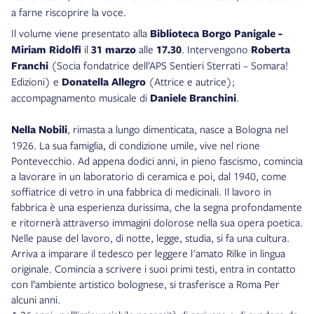
a farne riscoprire la voce.
Il volume viene presentato alla
Biblioteca Borgo Panigale -
Miriam Ridolfi
il
31 marzo
alle
17.30
. Intervengono
Roberta
Franchi
(Socia fondatrice dell’APS Sentieri Sterrati – Somara!
Edizioni) e
Donatella Allegro
(Attrice e autrice);
accompagnamento musicale di
Daniele Branchini
.
Nella Nobili
, rimasta a lungo dimenticata, nasce a Bologna nel
1926. La sua famiglia, di condizione umile, vive nel rione
Pontevecchio. Ad appena dodici anni, in pieno fascismo, comincia
a lavorare in un laboratorio di ceramica e poi, dal 1940, come
soffiatrice di vetro in una fabbrica di medicinali. Il lavoro in
fabbrica è una esperienza durissima, che la segna profondamente
e ritornerà attraverso immagini dolorose nella sua opera poetica.
Nelle pause del lavoro, di notte, legge, studia, si fa una cultura.
Arriva a imparare il tedesco per leggere l'amato Rilke in lingua
originale. Comincia a scrivere i suoi primi testi, entra in contatto
con l’ambiente artistico bolognese, si trasferisce a Roma Per
alcuni anni.