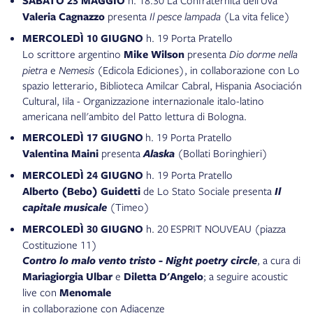
SABATO 23 MAGGIO
Valeria Cagnazzo
presenta
Il pesce lampada
(La vita felice)
MERCOLEDÌ 10 GIUGNO
h.
19
Porta Pratello
Lo scrittore argentino
Mike Wilson
presenta
Dio dorme nella
pietra
e
Nemesis
(Edicola Ediciones), in collaborazione con Lo
spazio letterario, Biblioteca Amilcar Cabral, Hispania Asociación
Cultural, Iila - Organizzazione internazionale italo-latino
americana nell'ambito del Patto lettura di Bologna.
MERCOLEDÌ 17 GIUGNO
h.
19
Porta Pratello
Valentina Maini
presenta
Alaska
(Bollati Boringhieri)
MERCOLEDÌ 24 GIUGNO
h.
19
Porta Pratello
Alberto (Bebo) Guidetti
de Lo Stato Sociale presenta
Il
capitale musicale
(Timeo)
MERCOLEDÌ 30 GIUGNO
h. 20
ESPRIT NOUVEAU (piazza
Costituzione 11)
Contro lo malo vento tristo - Night poetry circle
, a cura di
Mariagiorgia Ulbar
e
Diletta D'Angelo
; a seguire acoustic
live con
Menomale
in collaborazione con Adiacenze