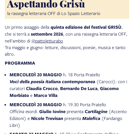
Aspettando Grisù
la rassegna letteraria OFF di Lo Spazio Letterario
Un primo assaggio della
quinta edizione del festival GRISÙ
,
che si terrà a
settembre 2026
, con una rassegna letteraria OFF,
nell'ambito di
@pattoletturabo
Tra maggio e giugno: letture, discussioni, poesie, musica e tanto
altro.
PROGRAMMA
MERCOLEDÌ 20 MAGGIO
h.
18
Porta Pratello
Voci della poesia italiana contemporanea
(Carocci): con i
curatori
Claudia Crocco
,
Bernardo De Luca
,
Giacomo
Morbiato
e
Marco Villa
MERCOLEDÌ 20 MAGGIO
h.
19.30
Porta Pratello
Officina esordi
.
Giulio Iovine
presenta
Cartilagine
(Accento
Edizioni) e
Nicole Trevisan
presenta
Malefica
(Fandango
Libri)
h.
18.30
La Confraternita dell’Uva