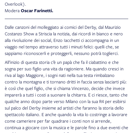
Overlook).
Modera
Oscar Farinetti.
Dalle canzoni del molleggiato ai comici del Derby, dal Maurizio
Costanzo Show a Striscia la notizia, dai ricordi in bianco e nero
alla rivoluzione dei social, Enzo Iacchetti ci accompagna in un
viaggio nel tempo attraverso tutti i minuti felici: quelli che, se
sappiamo riconoscerli e proteggerli, nessuno potrà toglierci.
All’inizio di questa storia c’è un papà che fa il ciabattino e che
sogna per suo figlio una vita da ragioniere. Ma quando cresci in
riva al lago Maggiore, i sogni nati nella tua testa rimbalzano
contro la montagna e ti tornano dritti in faccia senza lasciarti più:
è così che quel figlio, che si chiama Vincenzo, decide che invece
imparerà a tutti i costi a suonare la chitarra. E ci riesce, tanto che
qualche anno dopo parte verso Milano con la sua R4 per esibirsi
sul palco del Derby insieme ad artisti che faranno la storia dello
spettacolo italiano. E anche quando la vita lo costringe a lavorare
come cameriere per far quadrare i conti non si arrende,
continua a giocare con la musica e le parole fino a due eventi che