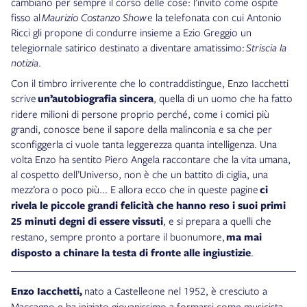
cambiano per sempre il corso delle cose: l’invito come ospite
fisso al
Maurizio Costanzo Show
e la telefonata con cui Antonio
Ricci gli propone di condurre insieme a Ezio Greggio un
telegiornale satirico destinato a diventare amatissimo:
Striscia la
notizia
.
Con il timbro irriverente che lo contraddistingue, Enzo Iacchetti
scrive
un’autobiografia sincera
, quella di un uomo che ha fatto
ridere milioni di persone proprio perché, come i comici più
grandi, conosce bene il sapore della malinconia e sa che per
sconfiggerla ci vuole tanta leggerezza quanta intelligenza. Una
volta Enzo ha sentito Piero Angela raccontare che la vita umana,
al cospetto dell’Universo, non è che un battito di ciglia, una
mezz’ora o poco più... E allora ecco che in queste pagine
ci
rivela le piccole grandi felicità che hanno reso i suoi primi
25 minuti degni di essere vissuti
, e si prepara a quelli che
restano, sempre pronto a portare il buonumore,
ma mai
disposto a chinare la testa di fronte alle ingiustizie
.
Enzo Iacchetti
,
nato a Castelleone nel 1952, è cresciuto a
Maccagno e ha iniziato giovanissimo a formarsi come musicista,